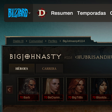
Diablo III
Comunidad
Perfiles
BigJohnasty#1114
BIGJOHNASTY
HUBRISANDH
#1114
HÉROES
CARRERA
70
Barb
70
BeDamntoHell
70
BigTittts
70
BlastdaPast