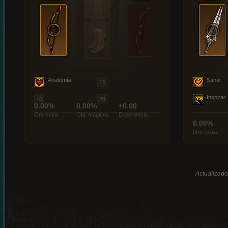
Anatomía
Sanar
Inspirar
0.00%
0.00%
+0.00
Oro extra
Obj. mágicos
Experiencia
0.00%
Oro extra
Actualizado