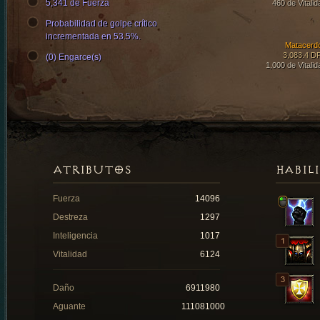
5,341 de Fuerza
460 de Vitalid
Probabilidad de golpe crítico
incrementada en 53.5%.
Matacerd
3,083.4 D
(0) Engarce(s)
1,000 de Vitalid
ATRIBUTOS
HABIL
Fuerza
14096
Destreza
1297
Inteligencia
1017
Vitalidad
6124
Daño
6911980
Aguante
111081000