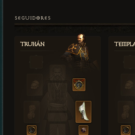
SEGUIDORES
Truhán
Templ