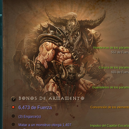
Hombreras de los páram
552 de Fuer
Coraza de los páram
603 de Fuer
Guanteletes de los páram
BONOS DE ARMAMENTO
6,473 de Fuerza
Convención de los element
(3) Engarce(s)
Matar a un monstruo otorga 1,407
Impulso del Capitán Escarla