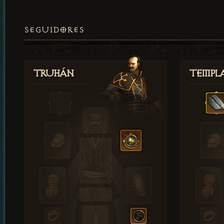
SEGUIDORES
Truhán
Templ