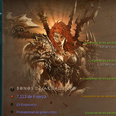
Hombreras de los páram
635 de Fuer
Coraza de los páram
582 de Fuer
Guanteletes de los páram
BONOS DE ARMAMENTO
7,113 de Fuerza
Convención de los element
(0) Engarce(s)
Probabilidad de golpe crítico
Escarcela de los páram