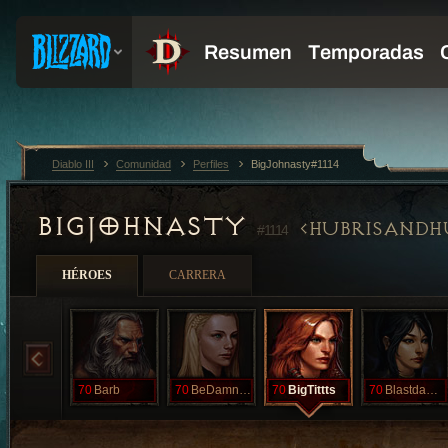
Diablo III
Comunidad
Perfiles
BigJohnasty#1114
BIGJOHNASTY
HUBRISANDH
#1114
HÉROES
CARRERA
70
Barb
70
BeDamntoHell
70
BigTittts
70
BlastdaPast