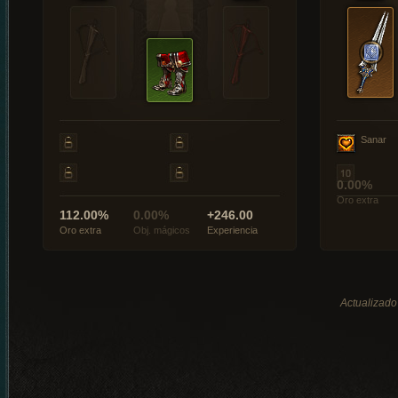
Sanar
0.00%
Oro extra
112.00%
0.00%
+246.00
Oro extra
Obj. mágicos
Experiencia
Actualizado