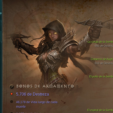
La carga de la Somb
650 de Destre
Gobierno de Aughi
610 de Destre
El puño de la Somb
BONOS DE ARMAMENTO
5,706 de Destreza
46,178 de Vida luego de cada
muerte
El espiral de la Somb