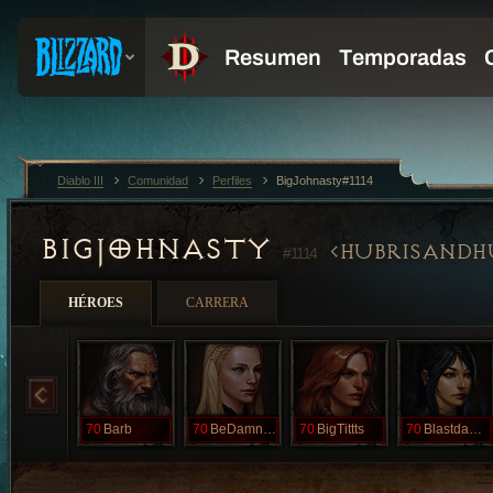
Diablo III
Comunidad
Perfiles
BigJohnasty#1114
BIGJOHNASTY
HUBRISANDH
#1114
HÉROES
CARRERA
70
Barb
70
BeDamntoHell
70
BigTittts
70
BlastdaPast