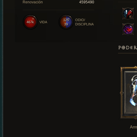
Renovación
4595490
125
ODIO/
467k
VIDA
39
DISCIPLINA
PODER
Arm