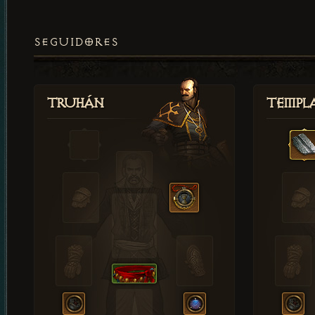
SEGUIDORES
Truhán
Templ