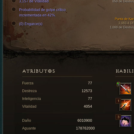
3,157 de Vitalidad
650 de Destre
Probabilidad de golpe crítico
incrementada en 42%.
Punta de Karl
3,083.4 D
(0) Engarce(s)
1,000 de Destre
ATRIBUTOS
HABIL
Fuerza
77
Destreza
12573
Inteligencia
77
Vitalidad
4054
Daño
6010900
Aguante
178762000