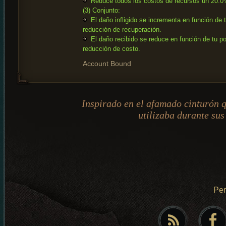
Reduce todos los costos de recursos un 20.0
(3) Conjunto:
El daño infligido se incrementa en función de 
reducción de recuperación.
El daño recibido se reduce en función de tu po
reducción de costo.
Account Bound
Inspirado en el afamado cinturón q
utilizaba durante sus
Pe