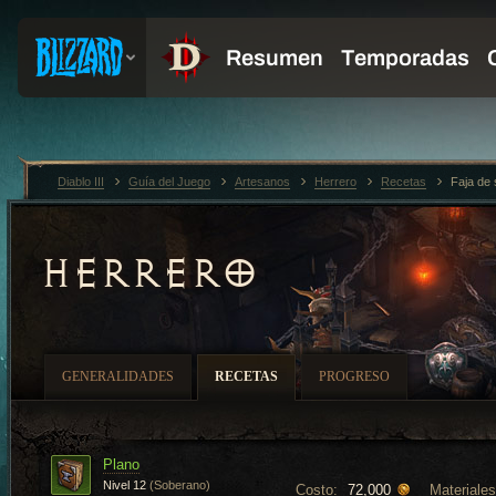
Diablo III
Guía del Juego
Artesanos
Herrero
Recetas
Faja de 
HERRERO
GENERALIDADES
RECETAS
PROGRESO
Plano
Nivel 12
(Soberano)
Costo:
Materiales
72,000