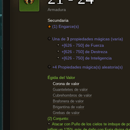
Armadura
Secundaria
(1) Engarce(s)
Una de
3
propiedades mágicas (varía)
+[626 - 750] de Fuerza
+[626 - 750] de Destreza
+[626 - 750] de Inteligencia
+4 Propiedades mágica(s) aleatoria(s)
Égida del Valor
Corona de valor
Guanteletes de valor
Cubrehombros de valor
Brafonera de valor
Brigantina de valor
Grebas de valor
(2) Conjunto:
Atacar con Puño de los cielos te imbuye de po
infligir un 125% más de daño con Furia divina du