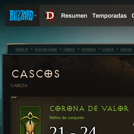
Diablo III
Guía del Juego
Objetos
Armadura
Cabeza
Cascos
CASCOS
CABEZA
CORONA DE VALOR
Yelmo de conjunto
21 - 24