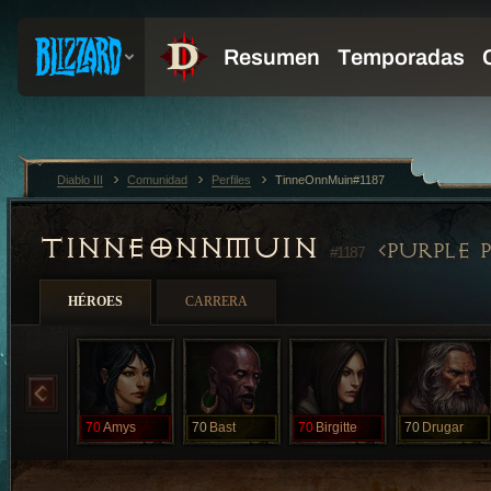
Diablo III
Comunidad
Perfiles
TinneOnnMuin#1187
TINNEONNMUIN
PURPLE 
#1187
HÉROES
CARRERA
70
Amys
70
Bast
70
Birgitte
70
Drugar