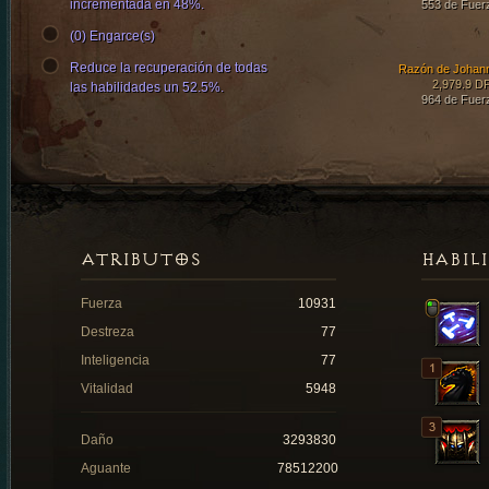
incrementada en 48%.
553 de Fuer
(0) Engarce(s)
Reduce la recuperación de todas
Razón de Johan
2,979.9 D
las habilidades un 52.5%.
964 de Fuer
ATRIBUTOS
HABIL
Fuerza
10931
Destreza
77
Inteligencia
77
Vitalidad
5948
Daño
3293830
Aguante
78512200