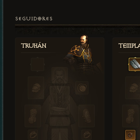
SEGUIDORES
Truhán
Templ