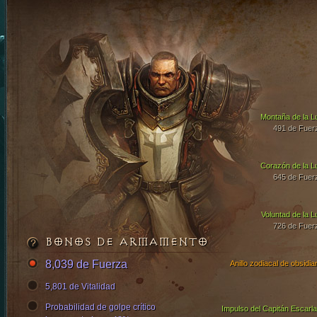
Montaña de la L
491 de Fuer
Corazón de la L
645 de Fuer
Voluntad de la L
726 de Fuer
BONOS DE ARMAMENTO
8,039 de Fuerza
Anillo zodiacal de obsidia
5,801 de Vitalidad
Probabilidad de golpe crítico
Impulso del Capitán Escarla