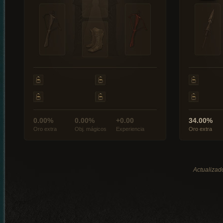
0.00%
0.00%
+0.00
34.00%
Oro extra
Obj. mágicos
Experiencia
Oro extra
Actualizad