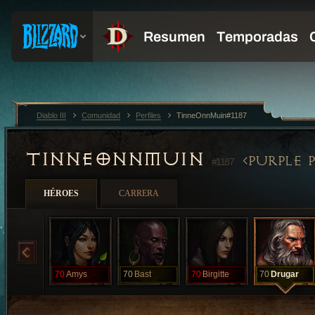
Diablo III
Comunidad
Perfiles
TinneOnnMuin#1187
TINNEONNMUIN
PURPLE 
#1187
HÉROES
CARRERA
70
Amys
70
Bast
70
Birgitte
70
Drugar