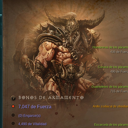
Hombreras de los páram
436 de Fuer
Coraza de los páram
490 de Fuer
Guanteletes de los páram
715 de Fuer
BONOS DE ARMAMENTO
7,047 de Fuerza
Anillo zodiacal de obsidia
(0) Engarce(s)
4,490 de Vitalidad
Escarcela de los páram