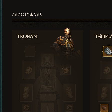
SEGUIDORES
Truhán
Templ