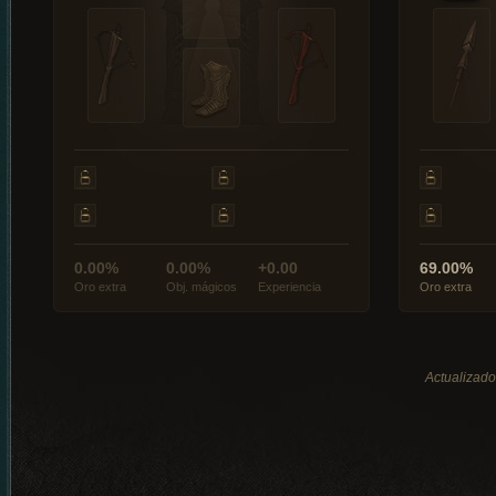
0.00%
0.00%
+0.00
69.00%
Oro extra
Obj. mágicos
Experiencia
Oro extra
Actualizado