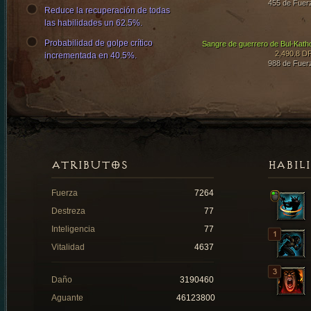
455 de Fuer
Reduce la recuperación de todas
las habilidades un 62.5%.
Probabilidad de golpe crítico
Sangre de guerrero de Bul-Kath
2,490.8 D
incrementada en 40.5%.
988 de Fuer
ATRIBUTOS
HABIL
Fuerza
7264
Destreza
77
Inteligencia
77
Vitalidad
4637
Daño
3190460
Aguante
46123800