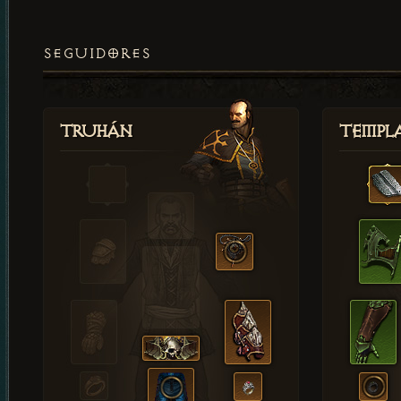
SEGUIDORES
Truhán
Templ