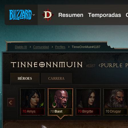
Diablo III
Comunidad
Perfiles
TinneOnnMuin#1187
TINNEONNMUIN
PURPLE 
#1187
HÉROES
CARRERA
70
Amys
70
Bast
70
Birgitte
70
Drugar