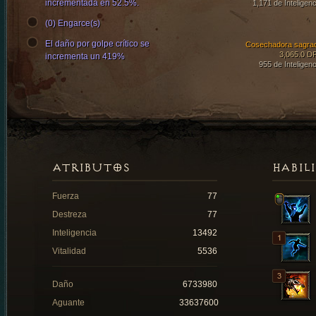
incrementada en 52.5%.
1,171 de Inteligenc
(0) Engarce(s)
El daño por golpe crítico se
Cosechadora sagra
3,065.0 D
incrementa un 419%
955 de Inteligenc
ATRIBUTOS
HABIL
Fuerza
77
Destreza
77
Inteligencia
13492
Vitalidad
5536
Daño
6733980
Aguante
33637600