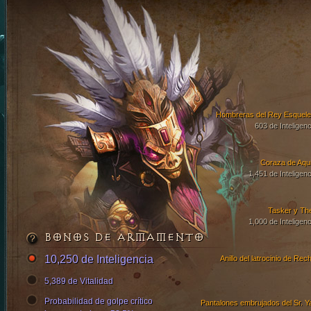
Hombreras del Rey Esquele
603 de Inteligenc
Coraza de Aqui
1,451 de Inteligenc
Tasker y Th
1,000 de Inteligenc
BONOS DE ARMAMENTO
10,250 de Inteligencia
Anillo del latrocinio de Rech
5,389 de Vitalidad
Probabilidad de golpe crítico
Pantalones embrujados del Sr. Y