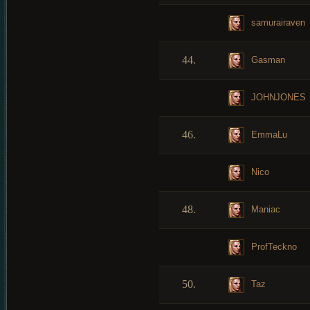
samurairaven
44.
Gasman
JOHNJONES
46.
EmmaLu
Nico
48.
Maniac
ProfTeckno
50.
Taz