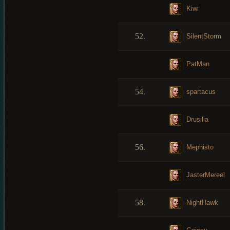
Kiwi
52.
SilentStorm
PatMan
54.
spartacus
Drusilia
56.
Mephisto
JasterMereel
58.
NightHawk