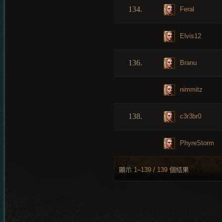
134.
Feral
Elvis12
136.
Branu
nimmitz
138.
c3r3br0
PhyreStorm
顯示
1
–
139
/
139
個結果