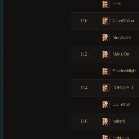
Liiek
110.
CapnWalker
MrsWalker
112.
MakarOn
Shadowblight
114.
JOHNGALT
CalmWolf
116.
huberd
Lightning