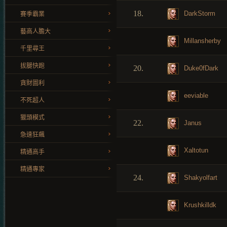
18.
DarkStorm
賽季霸業
藝高人膽大
Millansherby
千里尋王
拔腿快跑
20.
Duke0fDark
貪財圖利
eeviable
不死超人
獵頭模式
22.
Janus
急速狂飆
Xaltotun
精通高手
精通專家
24.
Shakyolfart
Krushkilldk