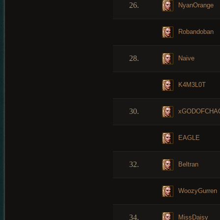
26.
NyanOrange
Robandoban
28.
Naive
K4M3L0T
30.
xGODOFCHA
EAGLE
32.
Beltran
WoozyGurren
34.
MissDaisy