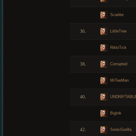
Scarlite
36.
LittleTree
RikkiTick
38.
Corrupted
MrTeeMan
40.
UNDRIFTABL
BigInk
42.
SonicGorilla