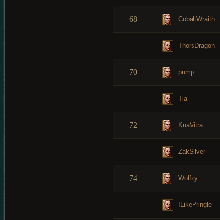
68.
CobaltWraith
ThorsDragon
70.
pump
Tia
72.
KuaVitra
ZakSilver
74.
Wolfzy
ILikePringle