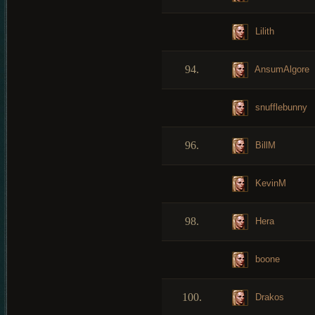
Lilith
94.
AnsumAlgore
snufflebunny
96.
BillM
KevinM
98.
Hera
boone
100.
Drakos