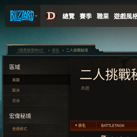
《暗黑破壞神III》
排名
二人挑戰秘境
區域
二人挑戰
美國
本週
歐洲
亞洲
宏偉秘境
排名
BATTLETAG®
普通模式