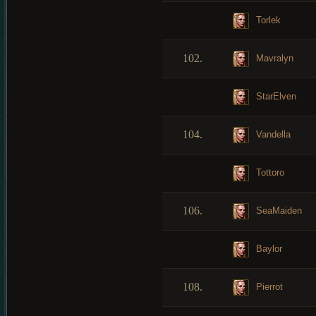
Torlek
102.
Mavralyn
StarElven
104.
Vandella
Tottoro
106.
SeaMaiden
Baylor
108.
Pierrot