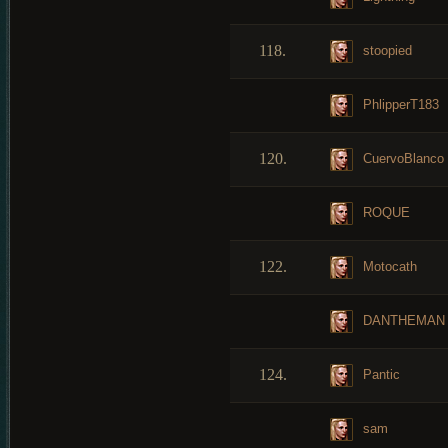
118.
stoopied
PhlipperT183
120.
CuervoBlanco
ROQUE
122.
Motocath
DANTHEMAN
124.
Pantic
sam