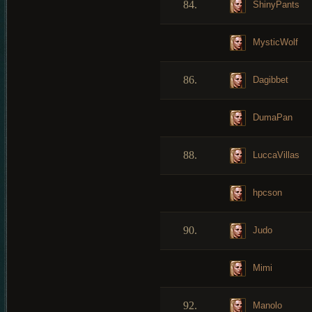
84.
ShinyPants
MysticWolf
86.
Dagibbet
DumaPan
88.
LuccaVillas
hpcson
90.
Judo
Mimi
92.
Manolo