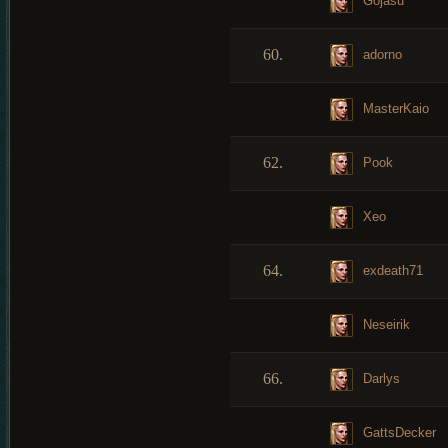
Gojasu
60.
adorno
MasterKaio
62.
Pook
Xeo
64.
exdeath71
Neseirik
66.
Darlys
GattsDecker