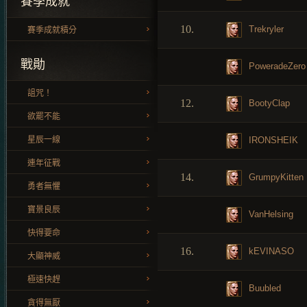
賽季成就
10.
Trekryler
賽季成就積分
戰勛
PoweradeZero
詛咒！
12.
BootyClap
欲罷不能
IRONSHEIK
星辰一線
連年征戰
14.
GrumpyKitten
勇者無懼
寶景良辰
VanHelsing
快得要命
16.
kEVINASO
大顯神威
極速快趕
Buubled
貪得無厭