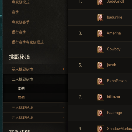
1.
JadeGnoll
專家級模式
賽季
badunkle
專家級賽季
獨行賽季
3.
Amerina
獨行賽季專家級模式
Cowboy
挑戰秘境
5.
jacob
單人挑戰秘境
二人挑戰秘境
EkhoPraxis
本週
7.
billtazar
前週
三人挑戰秘境
Faarrage
四人挑戰秘境
9.
ShadowMurloc