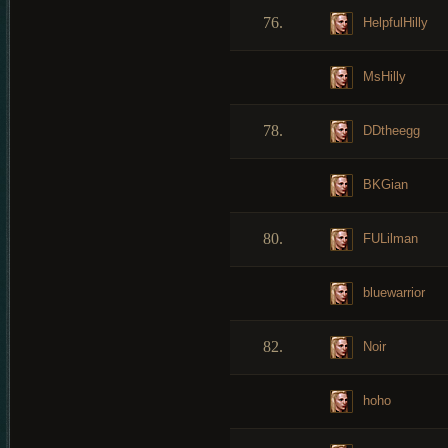
76.
HelpfulHilly
MsHilly
78.
DDtheegg
BKGian
80.
FULilman
bluewarrior
82.
Noir
hoho