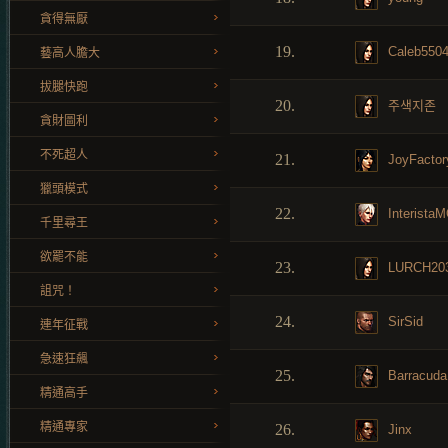
貪得無厭
19.
Caleb550
藝高人膽大
拔腿快跑
20.
주색지존
貪財圖利
不死超人
21.
JoyFactor
獵頭模式
22.
Interista
千里尋王
欲罷不能
23.
LURCH20
詛咒！
24.
SirSid
連年征戰
急速狂飆
25.
Barracuda
精通高手
精通專家
26.
Jinx