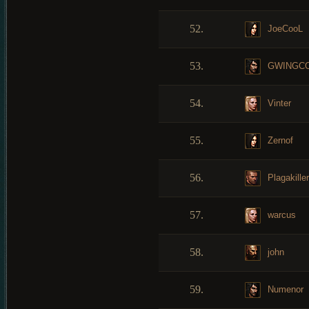
52.
JoeCooL
53.
GWINGC
54.
Vinter
55.
Zernof
56.
Plagakiller
57.
warcus
58.
john
59.
Numenor