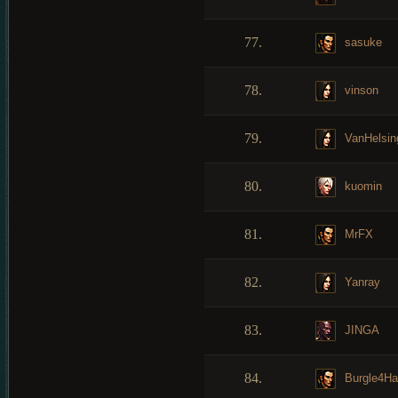
77.
sasuke
78.
vinson
79.
VanHelsin
80.
kuomin
81.
MrFX
82.
Yanray
83.
JINGA
84.
Burgle4H