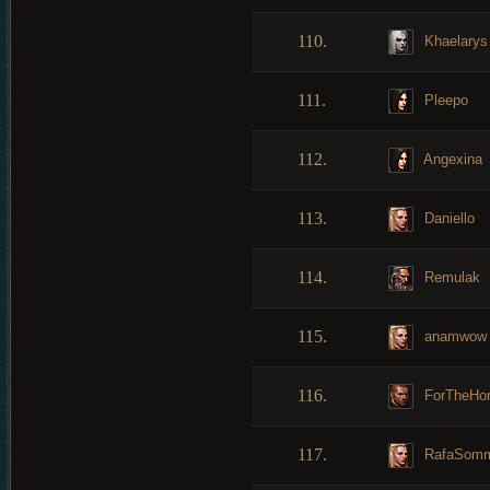
110.
Khaelarys
111.
Pleepo
112.
Angexina
113.
Daniello
114.
Remulak
115.
anamwow
116.
ForTheHo
117.
RafaSomm