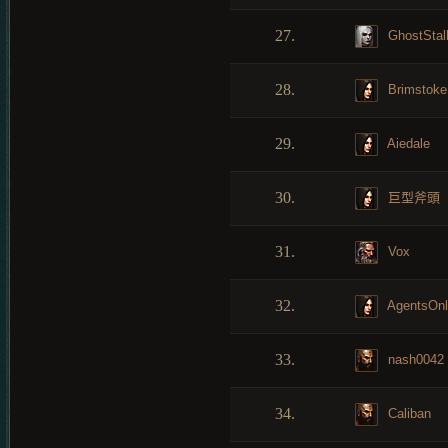
27.
GhostStal
28.
Brimstoke
29.
Aiedale
30.
巨型斧頭
31.
Vox
32.
AgentsOnl
33.
nash0042
34.
Caliban