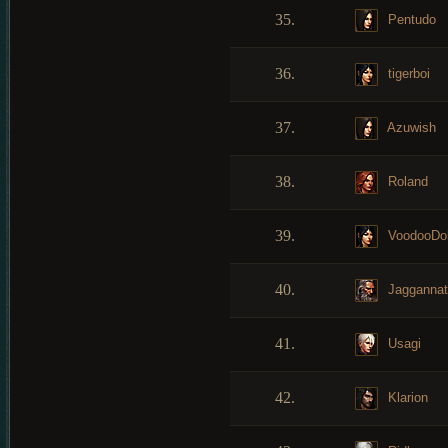
35.
Pentudo
36.
tigerboi
37.
Azuwish
38.
Roland
39.
VoodooDol
40.
Jaggannat
41.
Usagi
42.
Klarion