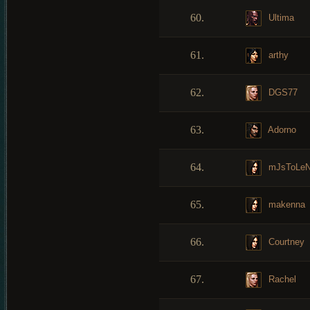
60.
Ultima
61.
arthy
62.
DGS77
63.
Adorno
64.
mJsToLe
65.
makenna
66.
Courtney
67.
Rachel