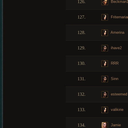
126.
Beckman
127.
Friternaria
128.
Amerina
129.
ihave2
130.
RRR
131.
Sinn
132.
esteemed
133.
valikirie
134.
Jamie