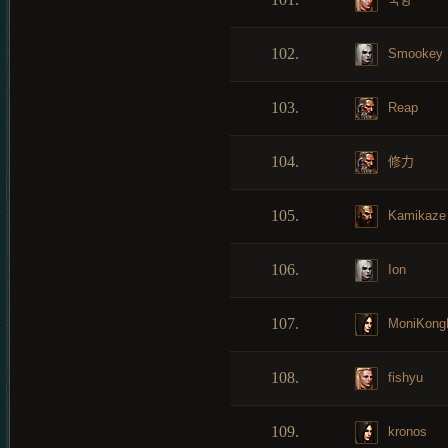
102.
Smookey
103.
Reap
104.
修力
105.
Kamikaze
106.
Ion
107.
MoniKong
108.
fishyu
109.
kronos