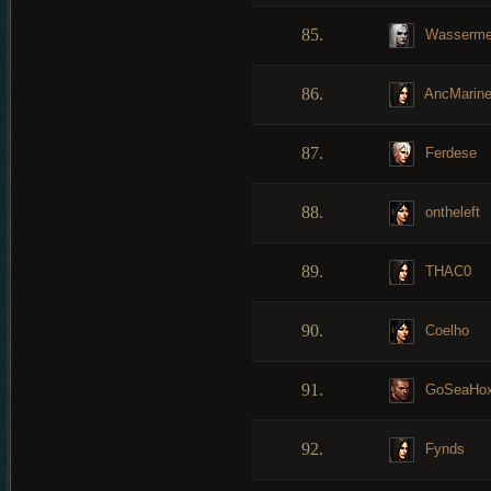
85.
Wasserme
86.
AncMarine
87.
Ferdese
88.
ontheleft
89.
THAC0
90.
Coelho
91.
GoSeaHo
92.
Fynds