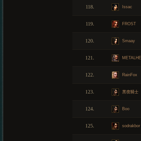
118.
Issac
119.
FROST
120.
Smaay
121.
METALH
122.
RainFox
123.
黑夜騎士
124.
Boo
125.
sodrakbor