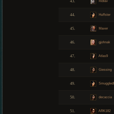
43.
Ridlav
44.
Huffster
45.
Maxer
46.
gjohnak
47.
Atlas9
48.
Giessing
49.
Smuggled
50.
decaccia
51.
ARK182