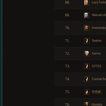
68.
LazyTurtu
69.
NikkoKcn
70.
Immortali
71.
Seeker
72.
Servio
73.
GITSS
74.
CormacS
75.
灰色蛇
76.
Alundra