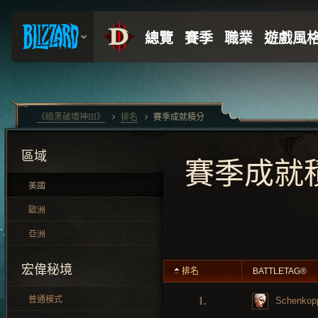
《暗黑破壞神III》
排名
賽季成就積分
區域
賽季成就
美國
歐洲
亞洲
宏偉秘境
排名
BATTLETAG®
普通模式
1.
Schenkop