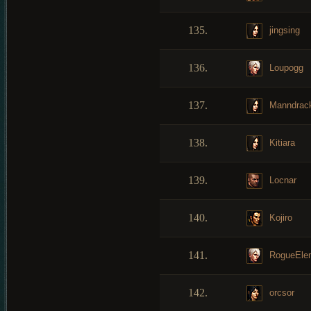
135.
jingsing
136.
Loupogg
137.
Manndrac
138.
Kitiara
139.
Locnar
140.
Kojiro
141.
RogueEle
142.
orcsor