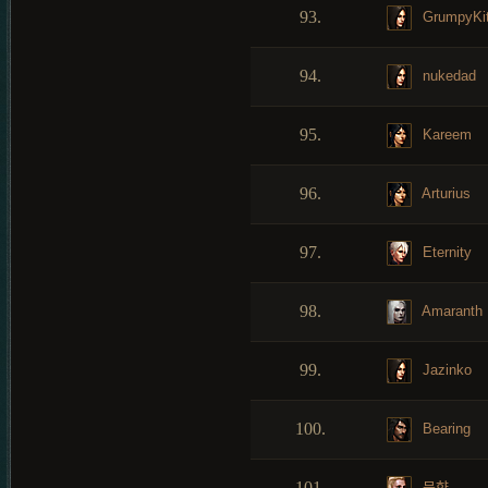
93.
GrumpyKit
94.
nukedad
95.
Kareem
96.
Arturius
97.
Eternity
98.
Amaranth
99.
Jazinko
100.
Bearing
101.
묵향