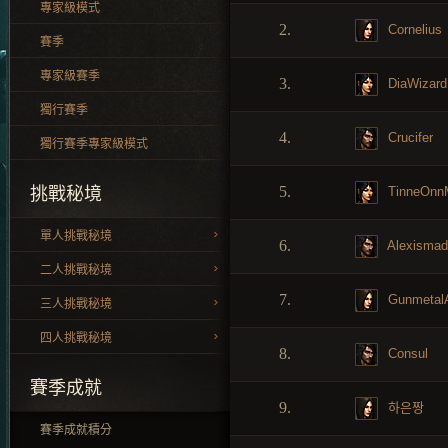
專家級模式
2.
Cornelius
賽季
專家級賽季
3.
DiaWizard
獨行賽季
4.
Crucifer
獨行賽季專家級模式
5.
TinneOnn
挑戰秘境
單人挑戰秘境
6.
Alexismad
二人挑戰秘境
7.
Gunmetal
三人挑戰秘境
四人挑戰秘境
8.
Consul
賽季成就
9.
하은짱
賽季成就積分