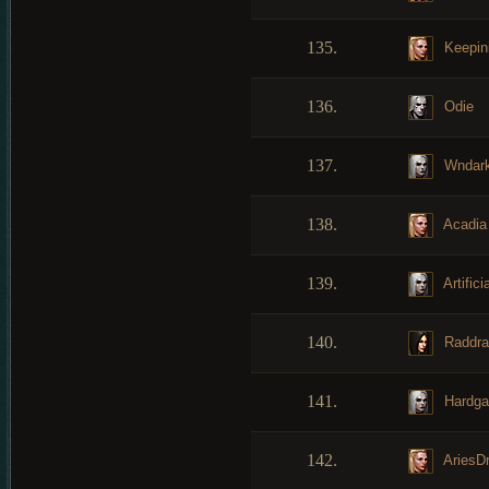
135.
Keepini
136.
Odie
137.
Wndar
138.
Acadia
139.
Artificia
140.
Raddra
141.
Hardg
142.
AriesD