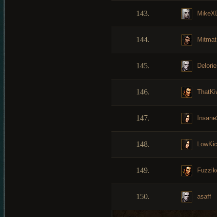
143.
MikeX
144.
Mitmat
145.
Delorie
146.
ThatKi
147.
Insan
148.
LowKi
149.
Fuzzik
150.
asaff