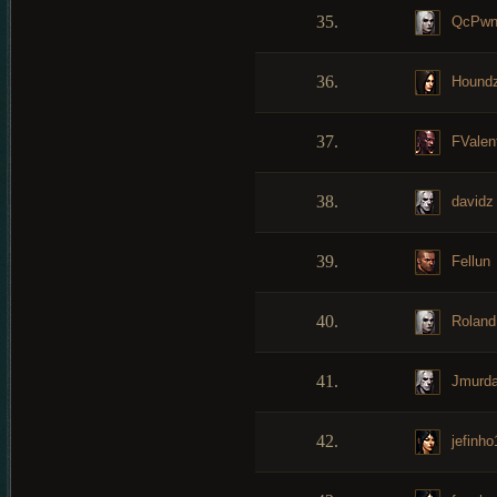
35.
QcPwn
36.
Hound
37.
FValen
38.
davidz
39.
Fellun
40.
Roland
41.
Jmurd
42.
jefinho