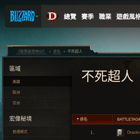
《暗黑破壞神III》
排名
不死超人
區域
不死超人
美國
歐洲
亞洲
宏偉秘境
排名
BATTLETAG
普通模式
1.
Draxlin