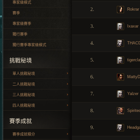
專家級模式
2.
Rokrar
賽季
專家級賽季
3.
Ixaxar
獨行賽季
4.
THAC
獨行賽季專家級模式
5.
tigercl
挑戰秘境
單人挑戰秘境
6.
MattyD
二人挑戰秘境
7.
Yalzer
三人挑戰秘境
四人挑戰秘境
8.
Spirite
賽季成就
9.
Headg
賽季成就積分