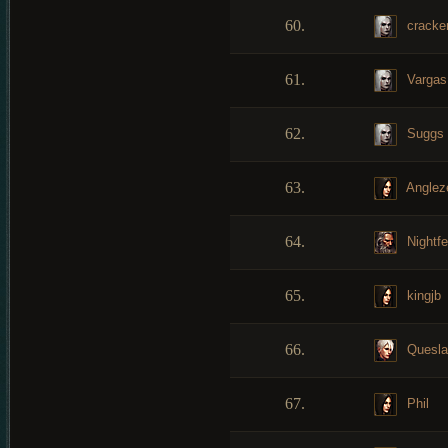
60.
cracke
61.
Vargas
62.
Suggs
63.
Anglez
64.
Nightfe
65.
kingjb
66.
Quesla
67.
Phil