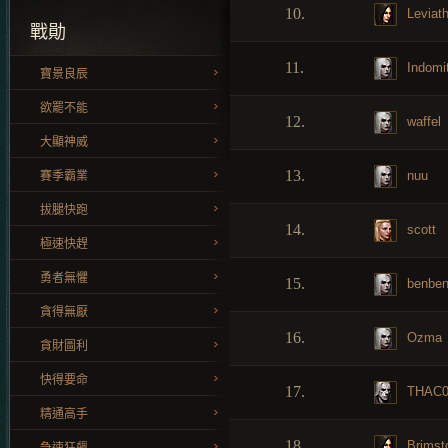
10.
Leviat
戰勛
11.
Indomi
寶景良辰
欲罷不能
12.
waffel
大顯神威
13.
nuu
賽季霸業
拔腿快跑
14.
scott
極速快趕
勇者無懼
15.
benbe
貪得無厭
16.
Ozma
貪財圖利
快得要命
17.
THAC
精通高手
18.
Brimst