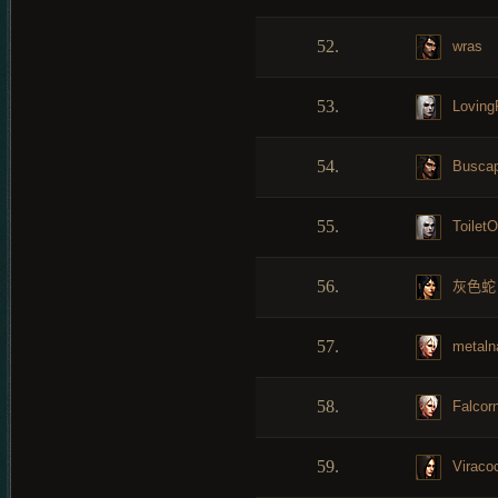
52.
wras
53.
Loving
54.
Busca
55.
ToiletO
56.
灰色蛇
57.
metaln
58.
Falcor
59.
Viraco