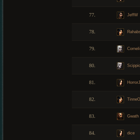
77.
JeffW
78.
Rahab
79.
Cornel
80.
Scippi
81.
HorrorJ
82.
TinneO
83.
Gwath
84.
dice