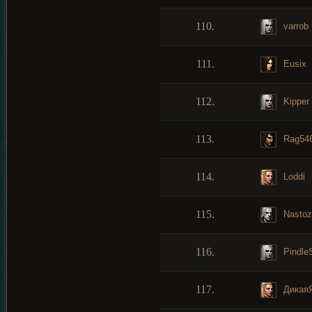
110.
varrob
111.
Eusix
112.
Kipper
113.
Rag54
114.
Loddi
115.
Nastoz
116.
Pindle
117.
Дикая