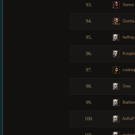
93.
Senso
94.
Gosha
95.
heffray
96.
Knoptic
97.
cookie
98.
Grey
99.
Battle
100.
AsKoF
101.
rockco