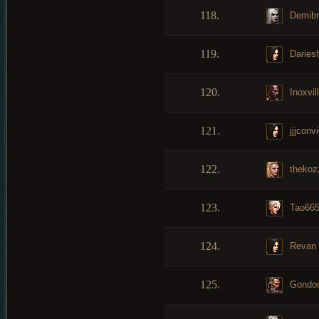
118.
Demibr
119.
Daries
120.
Inoxvil
121.
jjjconvi
122.
thekoz
123.
Tao66
124.
Revan
125.
Gondor