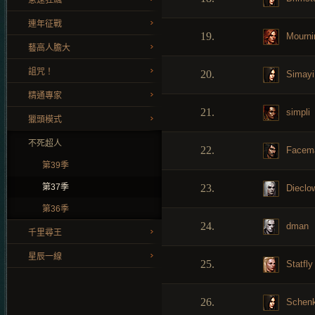
急速狂飆
連年征戰
19.
Mourni
藝高人膽大
詛咒！
20.
Simayi
精通專家
21.
simpli
獵頭模式
不死超人
22.
Facem
第39季
第37季
23.
Dieclo
第36季
24.
dman
千里尋王
星辰一線
25.
Statfly
26.
Schen