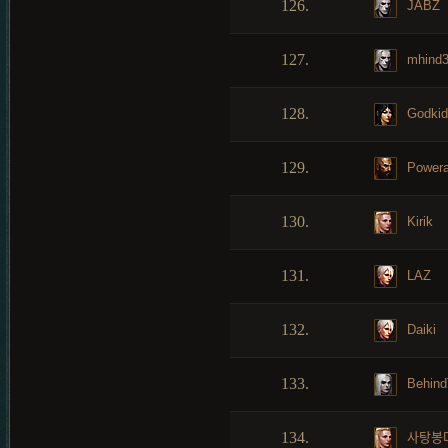
126.
JABZ
127.
mhind
128.
Godkid
129.
Power
130.
Kirik
131.
LAZ
132.
Daiki
133.
Behind
134.
사탕봉