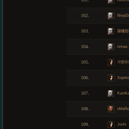
102.
NinjaD
103.
揚幡招
104.
nnnaa
105.
가명라
106.
Sopet
107.
KumKa
108.
oMaR
109.
Joshi