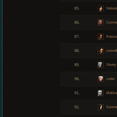
85.
Vatiou
86.
Coxma
87.
Kraucu
88.
cursed
89.
Shorty
90.
coder
91.
Mokkor
92.
Gunme