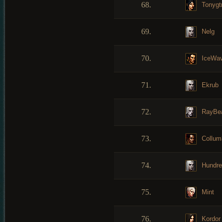
68.
Tonygt
69.
Nelg
70.
IceWa
71.
Ekrub
72.
RayBe
73.
Collum
74.
Hundre
75.
Mint
76.
Kordor