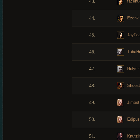
43.
facehu
44.
Ezonk
45.
JoyFac
46.
TubaHe
47.
Holycl
48.
Shoest
49.
Jimbot
50.
Edipus
51.
Knutzin