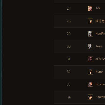
27.
Jr0b
28.
維德尼
29.
NewPro
30.
Jean
31.
oFMG
32.
Korro
33.
Dixxb
34.
Esoter