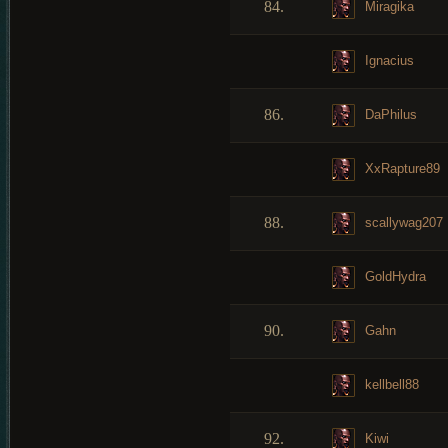
84.
Miragika
Ignacius
86.
DaPhilus
XxRapture89
88.
scallywag207
GoldHydra
90.
Gahn
kellbell88
92.
Kiwi