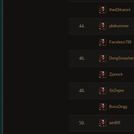
thed3rkaroni
44.
pbdrummer
Faceless799
46.
DongSmasher
Zjanock
48.
SirZepre
BossDogg
50.
winBR