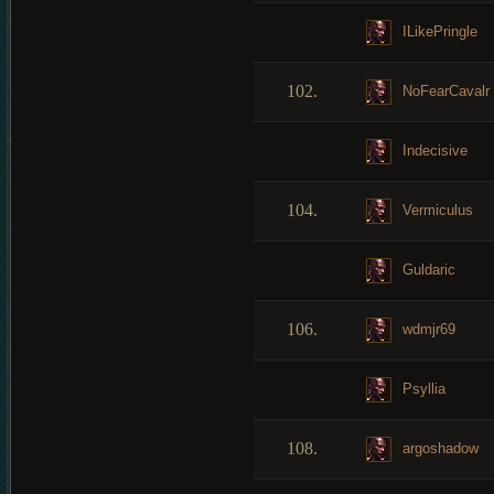
ILikePringle
102.
NoFearCavalr
Indecisive
104.
Vermiculus
Guldaric
106.
wdmjr69
Psyllia
108.
argoshadow