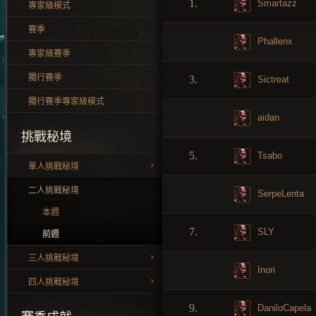
1.
Smartazz
專家級模式
賽季
Phallenx
專家級賽季
獨行賽季
3.
Sictreat
獨行賽季專家級模式
aidan
挑戰秘境
5.
Tsabo
單人挑戰秘境
二人挑戰秘境
SerpeLenta
本週
7.
SLY
前週
三人挑戰秘境
Inori
四人挑戰秘境
9.
DaniloCapela