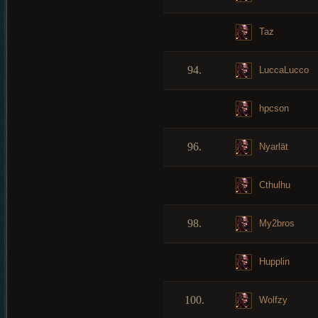
Taz
94.
LuccaLucco
hpcson
96.
Nyarlät
Cthulhu
98.
My2bros
Hupplin
100.
Wolfzy