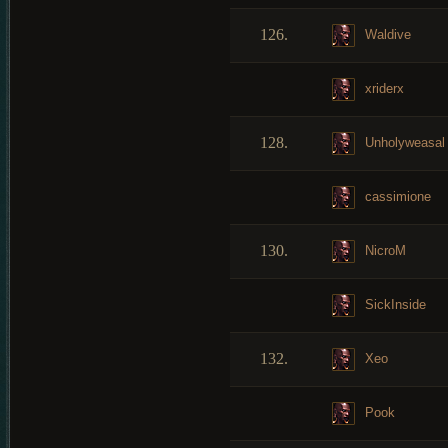
126.
Waldive
xriderx
128.
Unholyweasal
cassimione
130.
NicroM
SickInside
132.
Xeo
Pook