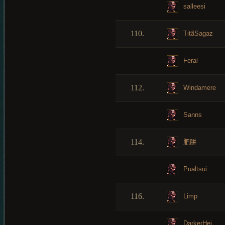
salleesi
110.
TitãSagaz
Feral
112.
Windamere
Sanns
114.
肥胼
Pualtsui
116.
Limp
DarkerHei