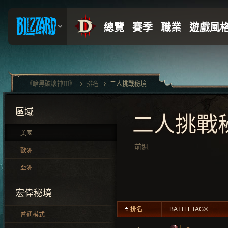
《暗黑破壞神III》
排名
二人挑戰秘境
區域
二人挑戰
美國
前週
歐洲
亞洲
宏偉秘境
排名
BATTLETAG®
普通模式