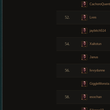
CachoroQuent
52.
Lxes
jaybitch514
54.
Xaltotun
Janus
56.
livvydunne
GiggleMonsta
58.
esochan