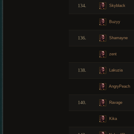
134.
Skyblack
Buzyy
136.
Shamayne
zent
138.
Lakuzia
AngryPeach
140.
Ravage
Kika