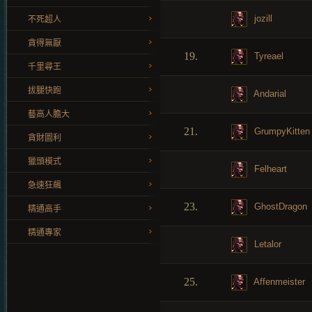
jozill
不死超人
貪得無厭
19.
Tyreael
千里尋王
拔腿快跑
Andarial
藝高人膽大
21.
GrumpyKitten
貪財圖利
獵頭模式
Felheart
急速狂飆
23.
GhostDragon
精通高手
精通專家
Letalor
25.
Affenmeister