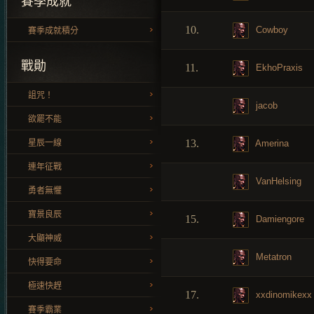
賽季成就
10.
Cowboy
賽季成就積分
戰勛
11.
EkhoPraxis
詛咒！
jacob
欲罷不能
13.
Amerina
星辰一線
連年征戰
VanHelsing
勇者無懼
寶景良辰
15.
Damiengore
大顯神威
Metatron
快得要命
極速快趕
17.
xxdinomikexx
賽季霸業