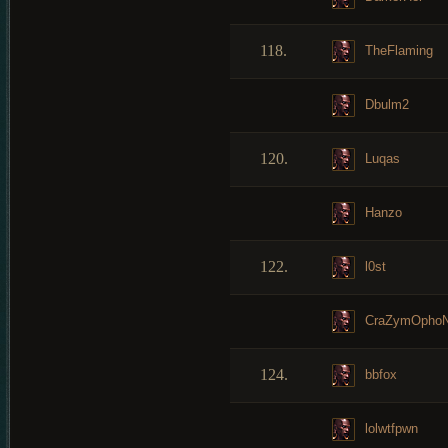
118.
TheFlaming
Dbulm2
120.
Luqas
Hanzo
122.
l0st
CraZymOpho
124.
bbfox
lolwtfpwn