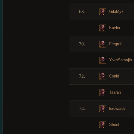
68.
GilaMyk
Kovlin
70.
Fregretl
YokoSatsujin
72.
Conid
Taaran
74.
lordwards
Sheef