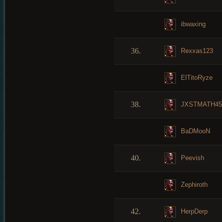
ibwaxing
36.
Rexxas123
ElTitoRyze
38.
JXSTMATH45
BaDMooN
40.
Peevish
Zephiroth
42.
HerpDerp