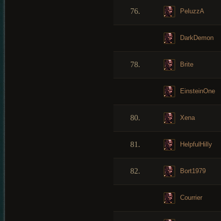
76.
PeluzzA
DarkDemon
78.
Brite
EinsteinOne
80.
Xena
81.
HelpfulHilly
82.
Bort1979
Courrier