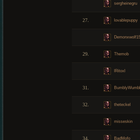
sergheinegru
27.
lovablepuppy
Demonxwolf1
29.
Themob
lRitoxl
31.
BumblyWumb
32.
theteckel
misseskin
34.
BadMofo