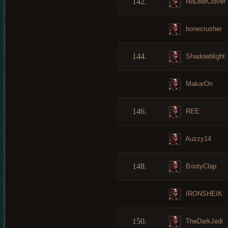
142.
NoLeafClover
bonecrusher
144.
Shadowblight
MakarOn
146.
REE
Auzzy14
148.
BootyClap
IRONSHEIK
150.
TheDarkJedi