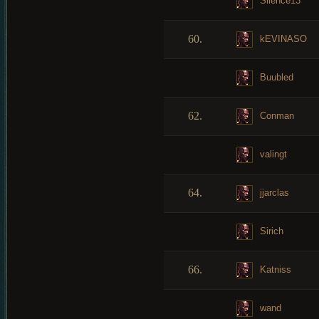
Silence13
60.
kEVINASO
Buubled
62.
Conman
valingt
64.
jjarclas
Sirich
66.
Katniss
wand