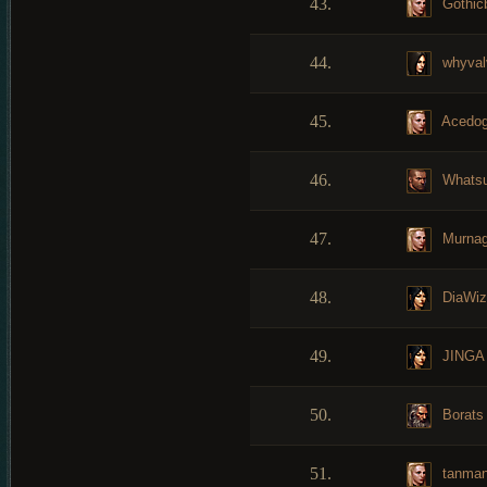
43.
Gothic
44.
whyval
45.
Acedo
46.
Whatsu
47.
Murna
48.
DiaWiz
49.
JINGA
50.
Borats
51.
tanman