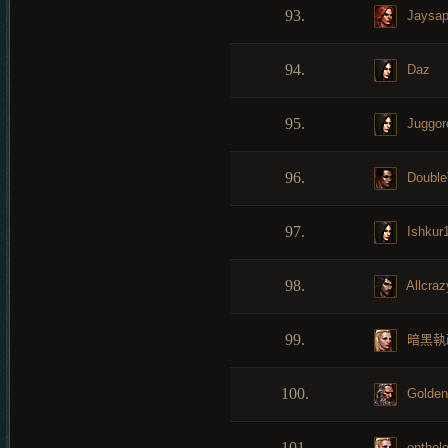
93.
Jaysa
94.
Daz
95.
Juggor
96.
Double
97.
Ishkur
98.
Allcraz
99.
暗黑執
100.
Golde
101.
onthele