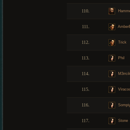
110.
Hamme
111.
AmberB
112.
Trick
113.
Phil
114.
M3rrcil
115.
Viraco
116.
Sompi
117.
Stone