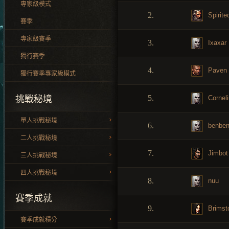
專家級模式
2.
Spirite
賽季
專家級賽季
3.
Ixaxar
獨行賽季
4.
Paven
獨行賽季專家級模式
5.
Cornel
挑戰秘境
單人挑戰秘境
6.
benbe
二人挑戰秘境
7.
Jimbot
三人挑戰秘境
四人挑戰秘境
8.
nuu
賽季成就
9.
Brimst
賽季成就積分