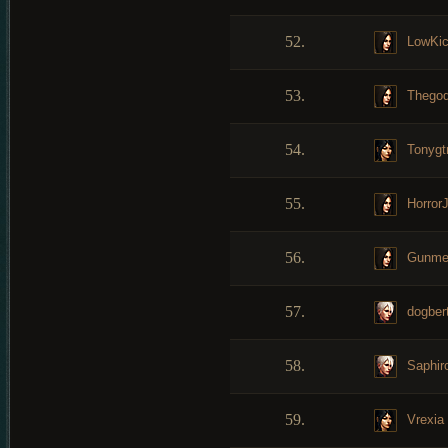
52.
LowKi
53.
Thegod
54.
Tonygt
55.
HorrorJ
56.
Gunme
57.
dogbert
58.
Saphir
59.
Vrexia