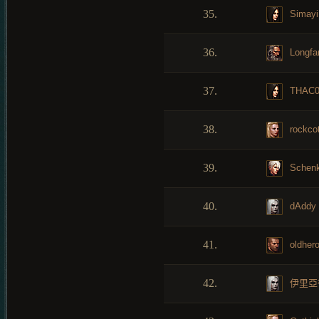
35.
Simayi
36.
Longfa
37.
THAC
38.
rockco
39.
Schen
40.
dAddy
41.
oldher
42.
伊里亞