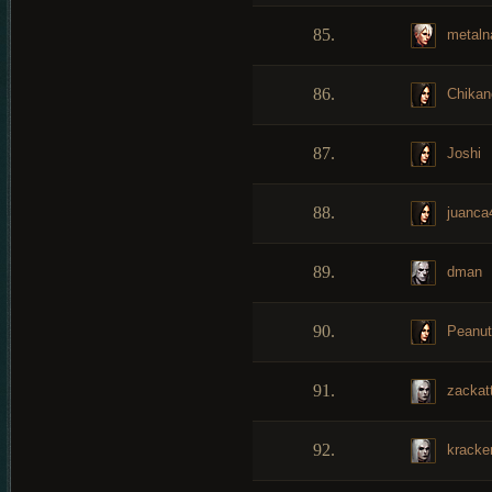
85.
metaln
86.
Chikan
87.
Joshi
88.
juanca
89.
dman
90.
Peanut
91.
zackat
92.
kracke