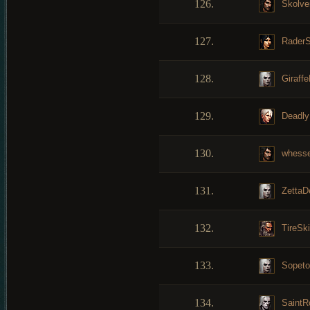
126.
Skolve
127.
RaderS
128.
Giraff
129.
Deadly
130.
whesse
131.
ZettaD
132.
TireSk
133.
Sopet
134.
SaintR