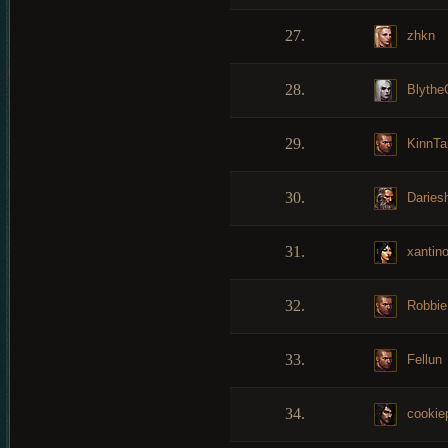
27.
zhkn
28.
Blythe
29.
KinnTa
30.
Daries
31.
xantin
32.
Robbie
33.
Fellun
34.
cookie