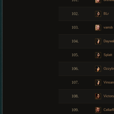
102.
BLr
103.
varrob
104.
Daywal
105.
Splatt
106.
Ozzyli
107.
Vinsan
108.
Victors
109.
CellarR