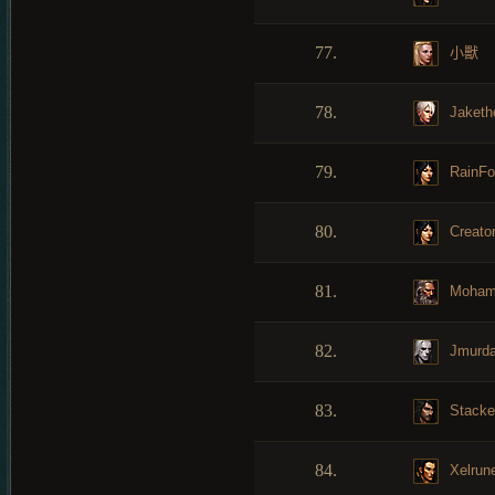
77.
小獸
78.
Jaketh
79.
RainFo
80.
Creato
81.
Moham
82.
Jmurd
83.
Stacke
84.
Xelrun