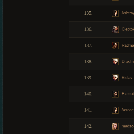
135.
Ashtra
136.
Cleptok
137.
Radma
138.
Draxlin
139.
Ridlav
140.
Execut
141.
Aeroac
142.
madsco