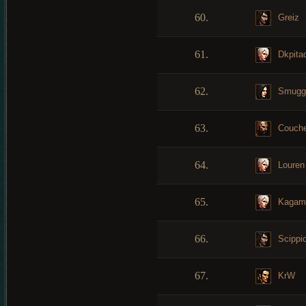
60.
Greiz
61.
Dkpita
62.
Smugg
63.
Couch
64.
Louren
65.
Kagam
66.
Scippi
67.
KrW