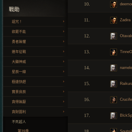
10.
deemo
戰勛
11.
Zadira
詛咒！
欲罷不能
12.
Otaval
勇者無懼
13.
TinneO
連年征戰
大顯神威
14.
namele
星辰一線
極速快趕
15.
Raikur
寶景良辰
16.
Crucife
貪得無厭
貪財圖利
17.
BlckSp
不死超人
18.
Sputni
第39季