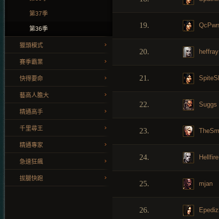
第37季
19.
QcPwn
第36季
獵頭模式
20.
heffray
賽季霸業
21.
SpiteS
快得要命
藝高人膽大
22.
Suggs
精通高手
千里尋王
23.
TheSm
精通專家
24.
Hellfire
急速狂飆
拔腿快跑
25.
mjan
26.
Epediz