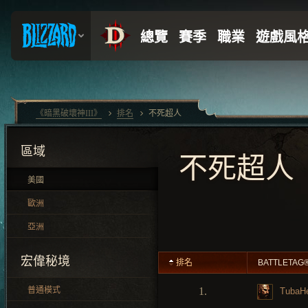
《暗黑破壞神III》
排名
不死超人
區域
不死超人
美國
歐洲
亞洲
宏偉秘境
排名
BATTLETAG
普通模式
1.
TubaHe