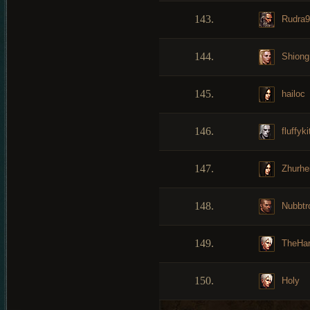
143.
Rudra9
144.
Shiong
145.
hailoc
146.
fluffyki
147.
Zhurhe
148.
Nubbtro
149.
TheHa
150.
Holy