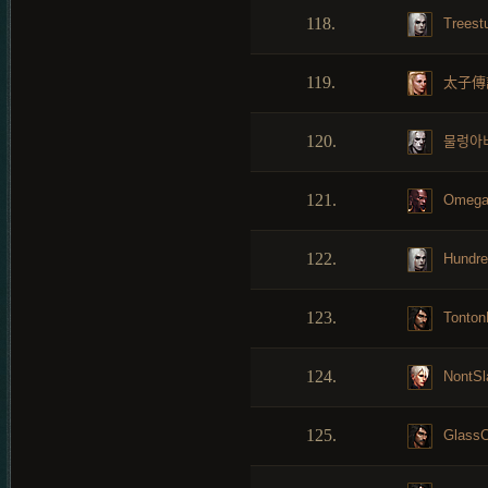
118.
Treest
119.
太子傳
120.
물렁아
121.
Omeg
122.
Hundre
123.
Tonton
124.
NontSl
125.
GlassC