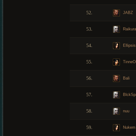
52.
JABZ
53.
Raikur
54.
Ellipsis
55.
TinneO
56.
Bali
57.
BlckSp
58.
nuu
59.
Nukem