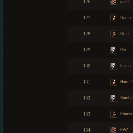
126.
sab0
127.
Gamble
128.
Greiz
129.
Pie
130.
Luven
131.
HorrorJ
132.
Samha
133.
Konedaf
134.
KrW