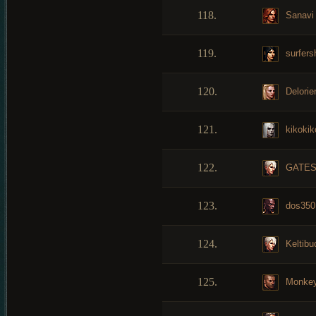
118.
Sanavi
119.
surfers
120.
Delorie
121.
kikokik
122.
GATE
123.
dos350
124.
Keltibu
125.
Monkey