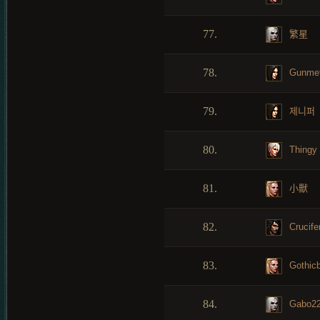
77.
繁星
78.
Gunmet
79.
제니퍼
80.
Thingy
81.
小獸
82.
Crucife
83.
Gothicb
84.
Gabo2