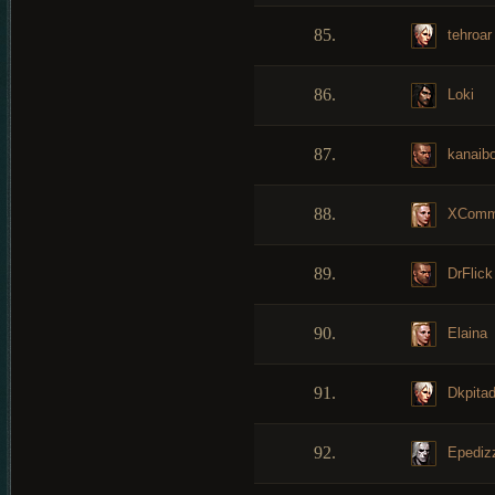
85.
tehroar
86.
Loki
87.
kanaibo
88.
XComm
89.
DrFlick
90.
Elaina
91.
Dkpitad
92.
Epediz