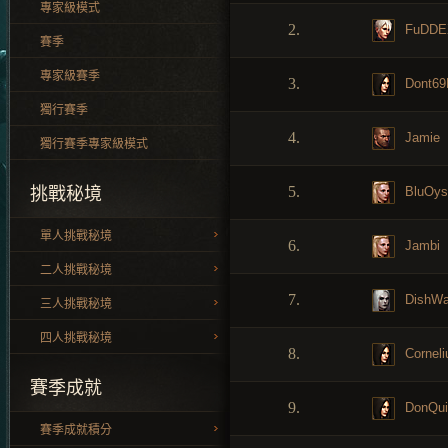
專家級模式
2.
FuDDE
賽季
專家級賽季
3.
Dont69
獨行賽季
4.
Jamie
獨行賽季專家級模式
5.
BluOys
挑戰秘境
單人挑戰秘境
6.
Jambi
二人挑戰秘境
7.
DishWa
三人挑戰秘境
四人挑戰秘境
8.
Corneli
賽季成就
9.
DonQui
賽季成就積分