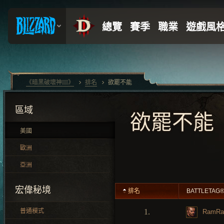
《暗黑破壞神III》
排名
欲罷不能
區域
欲罷不能
美國
歐洲
亞洲
宏偉秘境
排名
BATTLETAG
普通模式
1.
RamRa