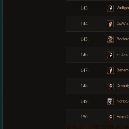
143.
Wulfga
144.
DiaWiz
145.
Boglor
146.
xriderx
147.
Behem
148.
Devinit
149.
NoNoSq
150.
HaxorJ