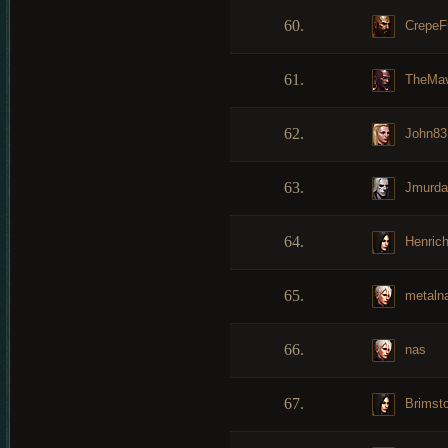
60.
CrepeFr
61.
TheMav
62.
John83
63.
Jmurda
64.
Henric
65.
metaln
66.
nas
67.
Brimst