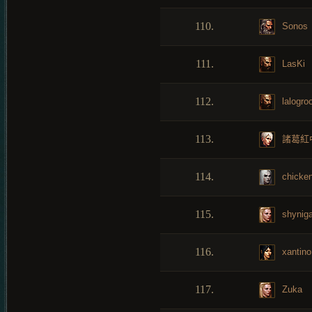
110.
Sonos
111.
LasKi
112.
lalogro
113.
諸葛紅
114.
chicke
115.
shynig
116.
xantino
117.
Zuka