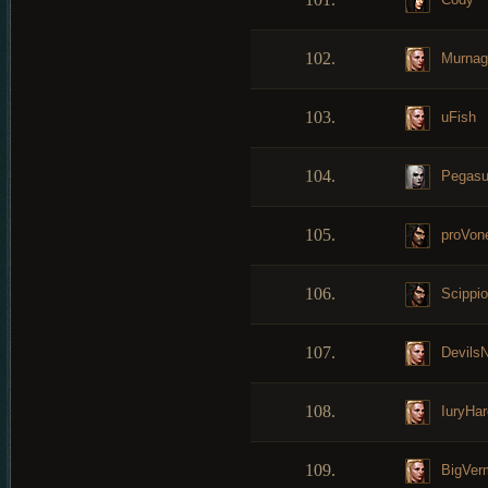
102.
Murnag
103.
uFish
104.
Pegas
105.
proVon
106.
Scippio
107.
DevilsN
108.
IuryHar
109.
BigVer