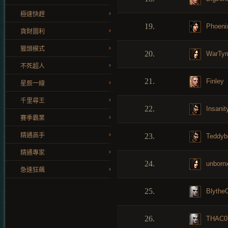
極速快趕
19.
Phoeni
貪財圖利
獵頭模式
20.
WarTy
不死超人
21.
Finley
星辰一線
千里尋王
22.
Insanit
賽季霸業
精通高手
23.
Teddyb
精通專家
24.
unborn
急速狂飆
25.
Blythe
26.
THAC0