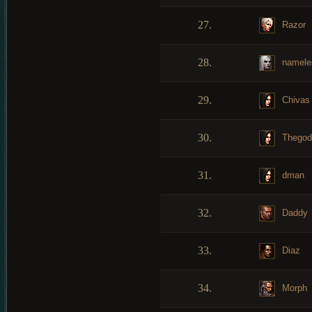
27.
Razor
28.
namele
29.
Chivas
30.
Thegod
31.
dman
32.
Daddy
33.
Diaz
34.
Morph