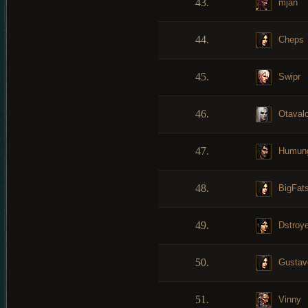
43.
mjan
44.
Cheps
45.
Swipr
46.
Otaval
47.
Humun
48.
BigFat
49.
Dstroye
50.
Gustav
51.
Vinny