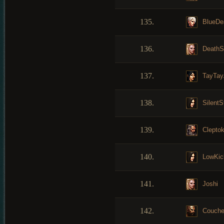
135.
BlueDe
136.
DeathS
137.
TayTay
138.
SilentS
139.
Cleptoki
140.
LowKic
141.
Joshi
142.
Couch