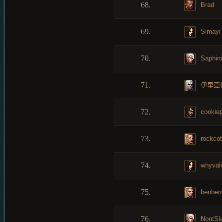
68.
Brad
69.
Simayi
70.
Saphir
71.
伊里亞
72.
cookie
73.
rockco
74.
whyval
75.
benben
76.
NontSl