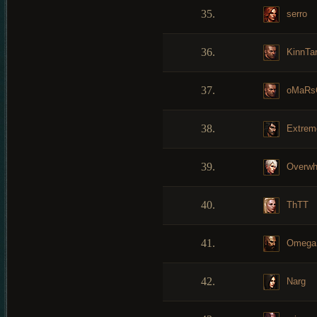
35.
serro
36.
KinnTa
37.
oMaRs
38.
Extrem
39.
Overwh
40.
ThTT
41.
Omega
42.
Narg