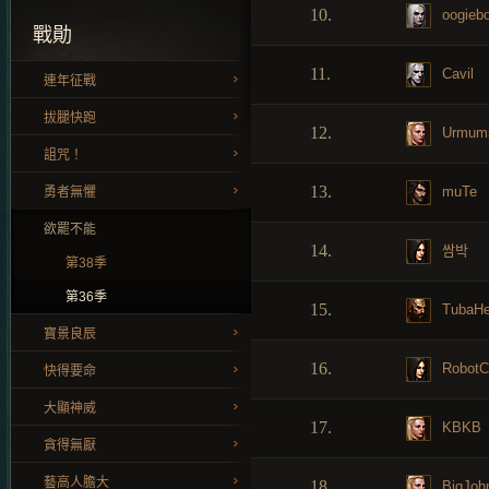
10.
oogiebo
戰勛
11.
Cavil
連年征戰
拔腿快跑
12.
Urmums
詛咒！
13.
muTe
勇者無懼
欲罷不能
14.
쌈박
第38季
第36季
15.
TubaHe
寶景良辰
16.
RobotC
快得要命
大顯神威
17.
KBKB
貪得無厭
藝高人膽大
18.
BigJoh