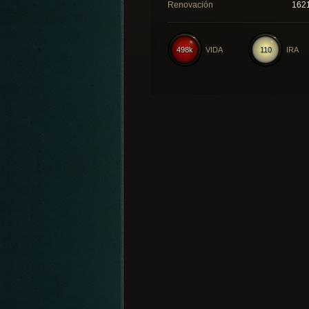
Renovación
162
498k
VIDA
110
IRA