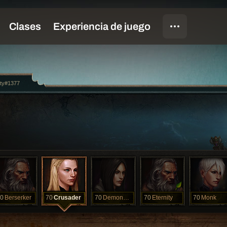
ity#1377
0
Berserker
70
Crusader
70
DemonHunter
70
Eternity
70
Monk