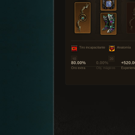
Tiro incapacitante
Anatomía
80.00%
0.00%
+520.0
Oro extra
Obj. mágicos
Experien