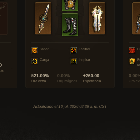
Sanar
Lealtad
E
Carga
Inspirar
E
0
p
cia
521.00%
0.00%
+260.00
0.00
Oro extra
Obj. mágicos
Experiencia
Oro ex
Actualizado el 16 jul. 2026 02:36 a. m. CST