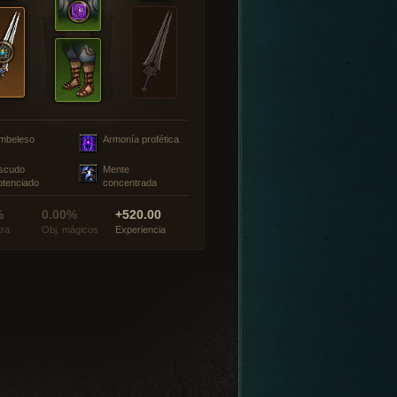
mbeleso
Armonía profética
scudo
Mente
otenciado
concentrada
%
0.00%
+520.00
tra
Obj. mágicos
Experiencia