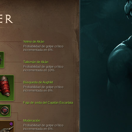
ER
Yelmo de Akán
Probabilidad de golpe crítico
incrementada en 6%.
Talismán de Akán
Probabilidad de golpe crítico
incrementada en 10%.
Búsqueda de Aughild
Probabilidad de golpe crítico
incrementada en 6%.
Faja de seda del Capitán Escarlata
Moderación
Probabilidad de golpe crítico
incrementada en 6%.