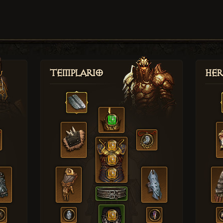
Templario
Her