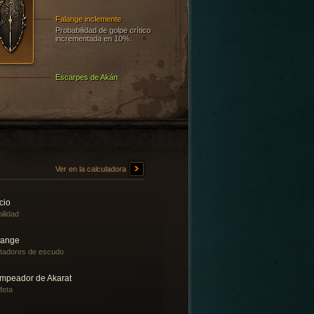
Falange inclemente
Probabilidad de golpe crítico
incrementada en 10%.
Escarpes de Akán
Ver en la calculadora
cio
ilidad
lange
tadores de escudo
mpeador de Akarat
feta