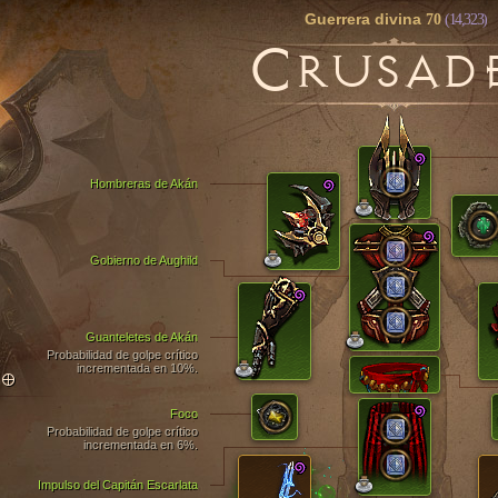
Guerrera divina
70
(14,323)
C
RUSAD
Hombreras de Akán
Gobierno de Aughild
Guanteletes de Akán
Probabilidad de golpe crítico
incrementada en 10%.
TO
Foco
Probabilidad de golpe crítico
incrementada en 6%.
Impulso del Capitán Escarlata