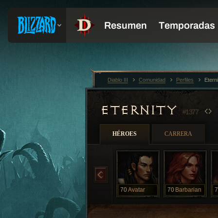
Diablo III
Comunidad
Perfiles
Etern
ETERNITY
#1377
HÉROES
CARRERA
70
Avatar
70
Barbarian
7