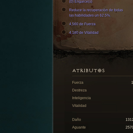
(0) Engarce(s)
Reduce la recuperación de todas
las habilidades un 62.5%.
4,560 de Fuerza
4,180 de Vitalidad
ATRIBUTOS
Fuerza
Destreza
Inteligencia
Vitalidad
Daño
131
Aguante
257