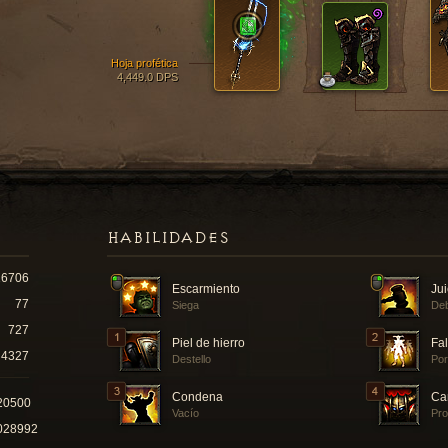
Hoja profética
4,449.0 DPS
HABILIDADES
16706
Escarmiento
Jui
77
Siega
Deb
727
Piel de hierro
Fa
4327
Destello
Por
Condena
Ca
20500
Vacío
Pro
028992