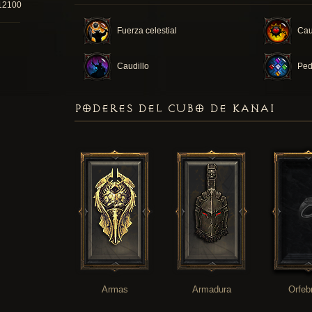
12100
Fuerza celestial
Cau
Caudillo
Ped
PODERES DEL CUBO DE KANAI
Armas
Armadura
Orfeb