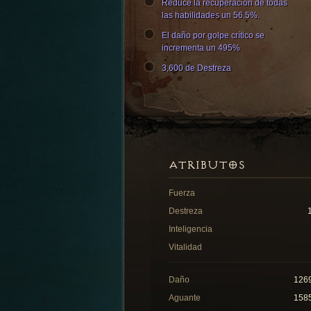
Reduce la recuperación de todas
las habilidades un 56.5%.
El daño por golpe crítico se
incrementa un 495%
3,600 de Destreza
ATRIBUTOS
Fuerza
Destreza
Inteligencia
Vitalidad
Daño
126
Aguante
158