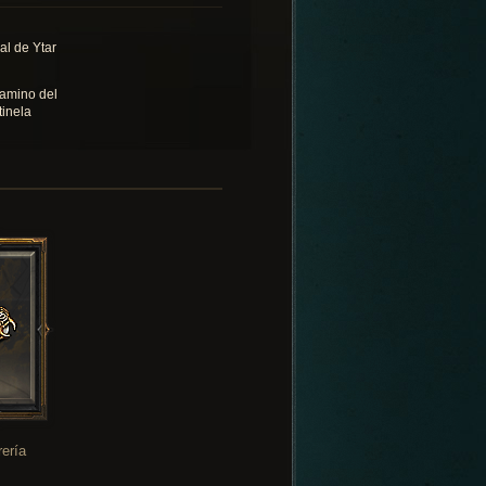
al de Ytar
camino del
tinela
rería