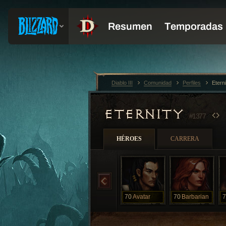
Diablo III
Comunidad
Perfiles
Etern
ETERNITY
#1377
HÉROES
CARRERA
70
Avatar
70
Barbarian
7