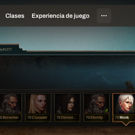
ity#1377
0
Berserker
70
Crusader
70
DemonHunter
70
Eternity
70
Monk