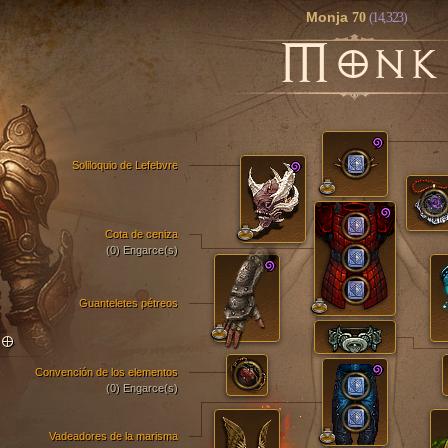
Monja
70
(14,323)
M
ONK
Soliloquio de Lefebvre
Cota de ceniza
(0) Engarce(s)
Guanteletes pétreos
TO
Convención de los elementos
(0) Engarce(s)
Vadeadores de la marisma