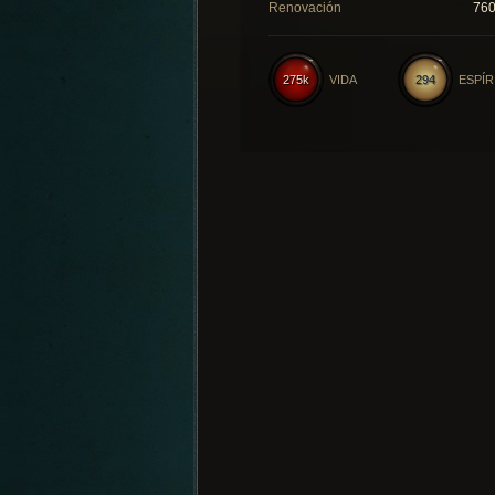
Renovación
76
275k
VIDA
294
ESPÍR