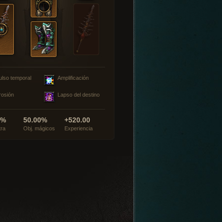
ulso temporal
Amplificación
rosión
Lapso del destino
0%
50.00%
+520.00
tra
Obj. mágicos
Experiencia