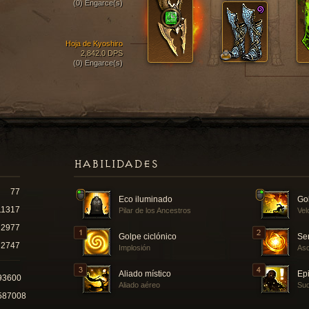
(0) Engarce(s)
Hoja de Kyoshiro
2,842.0 DPS
(0) Engarce(s)
HABILIDADES
77
Eco iluminado
Go
11317
Pilar de los Ancestros
Vel
2977
Golpe ciclónico
Se
2747
Implosión
Asc
Aliado místico
Epi
93600
Aliado aéreo
Sud
587008