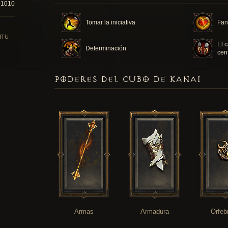
01010
Tomar la iniciativa
Fan
ITU
El 
Determinación
cen
PODERES DEL CUBO DE KANAI
Armas
Armadura
Orfeb