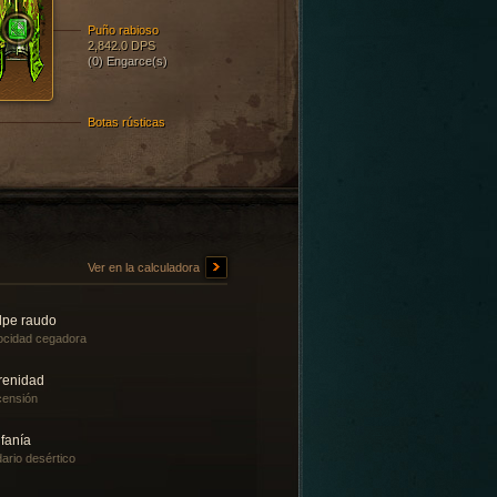
Puño rabioso
2,842.0 DPS
(0) Engarce(s)
Botas rústicas
Ver en la calculadora
lpe raudo
ocidad cegadora
renidad
ensión
fanía
ario desértico