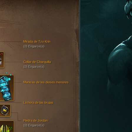
Mirada de Tzo Krin
(0) Engarce(s)
Collar de Charquilla
(0) Engarce(s)
Manicas de los dioses menores
La hora de las brujas
Piedra de Jordán
(0) Engarce(s)