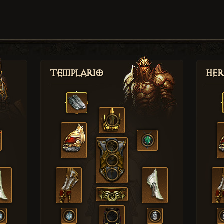
Templario
Her