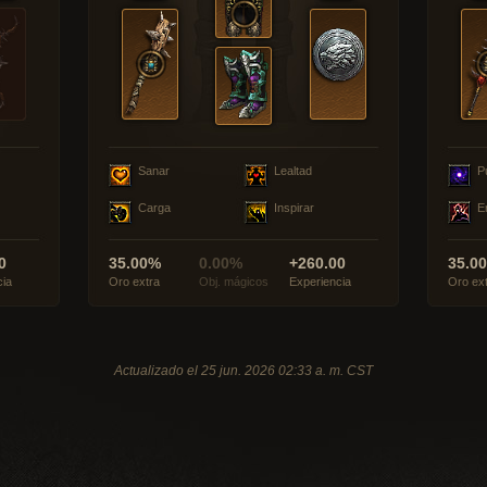
Sanar
Lealtad
P
Carga
Inspirar
E
0
35.00%
0.00%
+260.00
35.0
cia
Oro extra
Obj. mágicos
Experiencia
Oro ex
Actualizado el 25 jun. 2026 02:33 a. m. CST