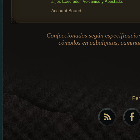
afijos Execrador, Volcánico y Apestado.
Account Bound
Confeccionados según especificacio
cómodos en cabalgatas, caminata
Pe