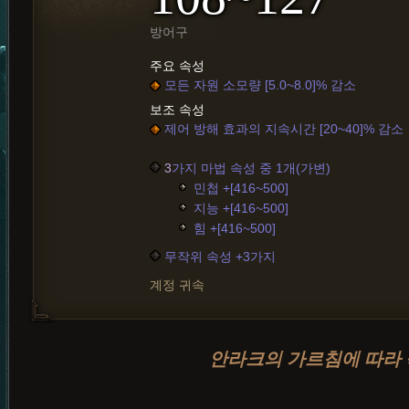
방어구
주요 속성
모든 자원 소모량 [5.0~8.0]% 감소
보조 속성
제어 방해 효과의 지속시간 [20~40]% 감소
3
가지 마법 속성 중 1개(가변)
민첩 +[416~500]
지능 +[416~500]
힘 +[416~500]
무작위 속성 +3가지
계정 귀속
안라크의 가르침에 따라 