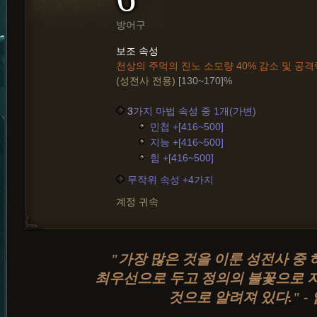
방어구
보조 속성
천상의 주먹의 진노 소모량 40% 감소 및 공
(성전사 전용)
[130~170]%
3
가지 마법 속성 중 1개(가변)
민첩 +[416~500]
지능 +[416~500]
힘 +[416~500]
무작위 속성 +4가지
계정 귀속
"가장 많은 것을 이룬 성전사 중
최우선으로 두고 정의의 불꽃으로 
것으로 알려져 있다." -