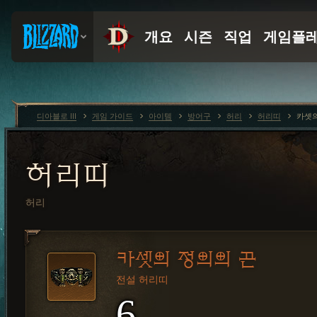
디아블로 III
게임 가이드
아이템
방어구
허리
허리띠
카셋의
허리띠
허리
카셋의 정의의 끈
전설 허리띠
6