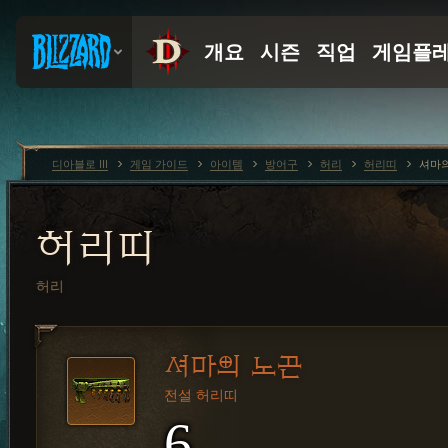
디아블로 III
게임 가이드
아이템
방어구
허리
허리띠
셔마의
허리띠
허리
셔마의 노끈
전설 허리띠
6