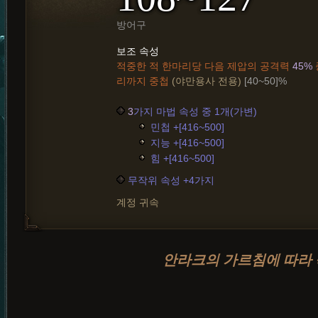
방어구
보조 속성
적중한 적 한마리당 다음 제압의 공격력
45%
리까지 중첩
(야만용사 전용)
[40~50]%
3
가지 마법 속성 중 1개(가변)
민첩 +[416~500]
지능 +[416~500]
힘 +[416~500]
무작위 속성 +4가지
계정 귀속
안라크의 가르침에 따라 