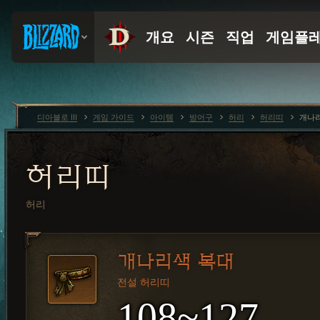
디아블로 III
게임 가이드
아이템
방어구
허리
허리띠
개나
허리띠
허리
개나리색 복대
전설 허리띠
108~127