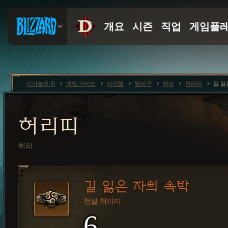
디아블로 III
게임 가이드
아이템
방어구
허리
허리띠
길 잃
허리띠
허리
길 잃은 자의 속박
전설 허리띠
6