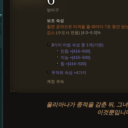
방어구
보조 속성
칠면 공격으로 타격을 줄 때마다 7초 동안 받
감소
(수도사 전용)
[4.0~5.0]%
3
가지 마법 속성 중 1개(가변)
민첩 +[416~500]
지능 +[416~500]
힘 +[416~500]
무작위 속성 +4가지
계정 귀속
울리아나가 종적을 감춘 뒤, 그
이것뿐입니다