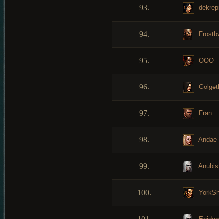
93.
dekrep
94.
Frostb
95.
OOO
96.
Golget
97.
Fran
98.
Andae
99.
Anubis
100.
YorkSh
101.
Epidem