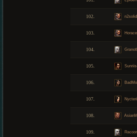
102.
n2solid
103.
Horace
104.
Granot
105.
Sunrii
106.
BadMo
107.
Nycter
108.
AsianM
109.
Racoo