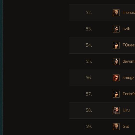
52.
linenoi
53.
svth
54.
TQuee
55.
devom
56.
smogz
57.
Fenix9
58.
Uiru
59.
Gat