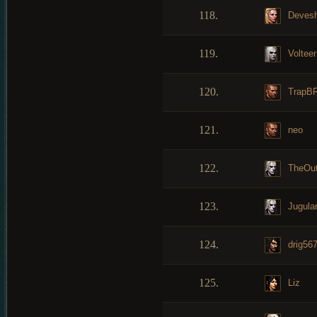
118.
Deves
119.
Volteer
120.
TrapB
121.
neo
122.
TheOut
123.
Jugula
124.
drig56
125.
Liz