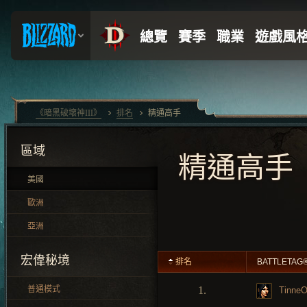
《暗黑破壞神III》
排名
精通高手
區域
精通高手
美國
歐洲
亞洲
宏偉秘境
排名
BATTLETAG
普通模式
1.
TinneO