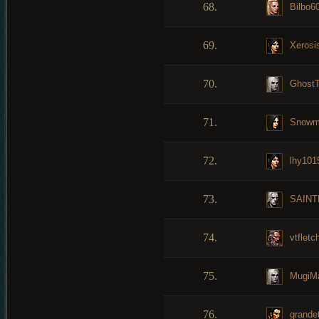
68.
Bilbo6
69.
Xerosi
70.
Ghost
71.
Snowm
72.
lhy101
73.
SAINT
74.
vtfletc
75.
MugiM
76.
grande