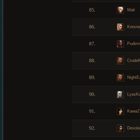
85.
Mati
86.
Kresne
87.
Pudim4
88.
CrudeK
89.
NightE
90.
LyasK
91.
Kawa2
92.
Desola