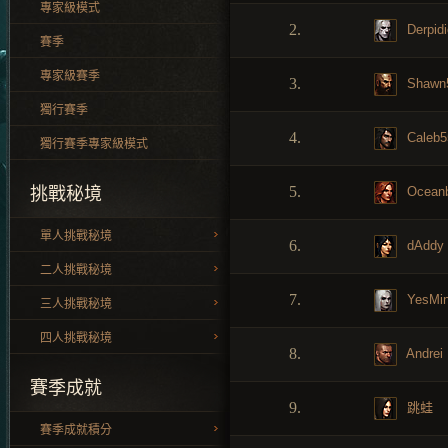
專家級模式
2.
Derpid
賽季
專家級賽季
3.
Shawn
獨行賽季
4.
Caleb5
獨行賽季專家級模式
5.
Oceanb
挑戰秘境
單人挑戰秘境
6.
dAddy
二人挑戰秘境
7.
YesMin
三人挑戰秘境
四人挑戰秘境
8.
Andrei
賽季成就
9.
跳蛙
賽季成就積分