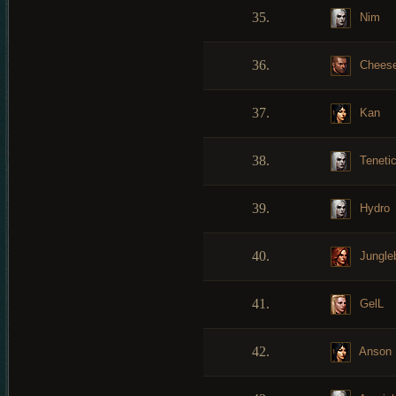
35.
Nim
36.
Cheese
37.
Kan
38.
Teneti
39.
Hydro
40.
Jungle
41.
GelL
42.
Anson