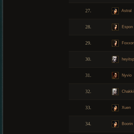
27.
Astral
28.
Espon
29.
Foxxor
30.
heyitsp
31.
Nyvio
32.
Chakki
33.
Xuen
34.
Boorin