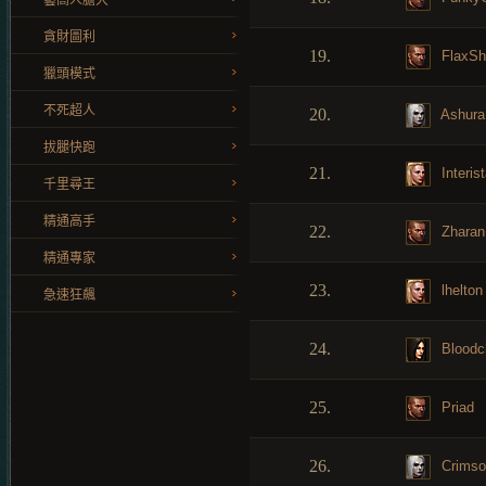
藝高人膽大
貪財圖利
19.
FlaxSh
獵頭模式
不死超人
20.
Ashura
拔腿快跑
21.
Interi
千里尋王
精通高手
22.
Zharan
精通專家
23.
lhelton
急速狂飆
24.
Bloodch
25.
Priad
26.
Crimso