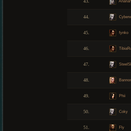
43.
Anaria
44.
Cyberw
45.
fynko
46.
TibiaR
47.
SteelS
48.
Banno
49.
Phii
50.
Coky
51.
Fly