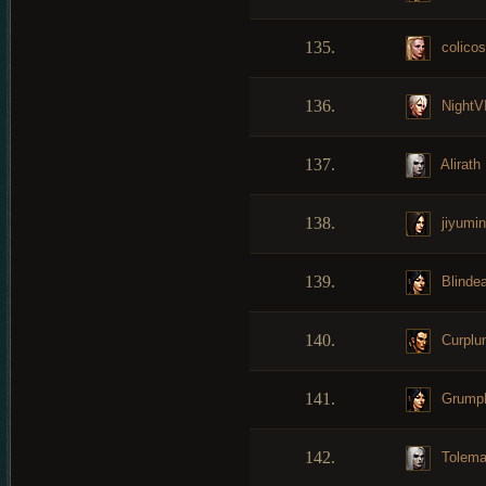
135.
colicos
136.
NightVI
137.
Alirath
138.
jiyumin
139.
Blindea
140.
Curplu
141.
Grump
142.
Tolem