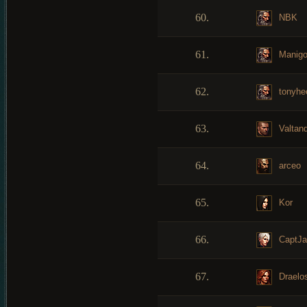
60.
NBK
61.
Manigo
62.
tonyhe
63.
Valtan
64.
arceo
65.
Kor
66.
CaptJa
67.
Draelo