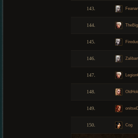
143.
Feanar
144.
TheBi
145.
Firedus
146.
Zaliba
147.
Legion
148.
OldHo
149.
onitse
150.
Cog