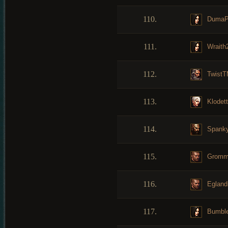
110.
DumaP
111.
Wraith
112.
Twist
113.
Klodet
114.
Spank
115.
Gromm
116.
Eglandi
117.
Bumbl