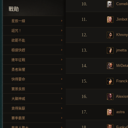
10.
Cornel
戰勛
11.
Jimbot
星辰一線
詛咒！
12.
Khrxny
欲罷不能
13.
jmetta
極速快趕
連年征戰
14.
MrDet
勇者無懼
快得要命
15.
Franck
寶景良辰
16.
Alexis
大顯神威
貪得無厭
17.
astra
賽季霸業
18.
Funky