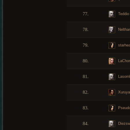
77.
Teddio
78.
Neltha
79.
starhea
80.
LaChon
81.
Lasom
82.
Xuruya
83.
Pseud
84.
Diezsw