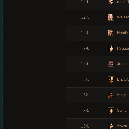
126.
roundNc
127.
Walzer
128.
NateD
129.
Ryuuta
130.
Jordric
131.
EricOC
132.
Aurgel
133.
Selliari
134.
Alwyn