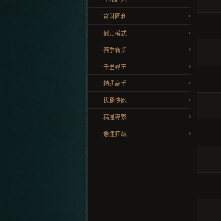
不死超人
貪財圖利
獵頭模式
賽季霸業
千里尋王
精通高手
拔腿快跑
精通專家
急速狂飆