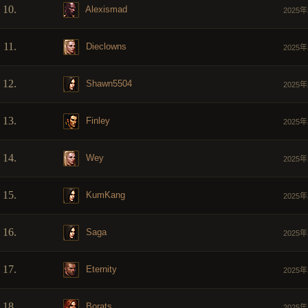
10.
Alexismad
2025年
11.
Dieclowns
2025年
12.
Shawn5504
2025年
13.
Finley
2025年
14.
Wey
2025年
15.
KumKang
2025年
16.
Saga
2025年
17.
Eternity
2025年
18.
Borats
2025年