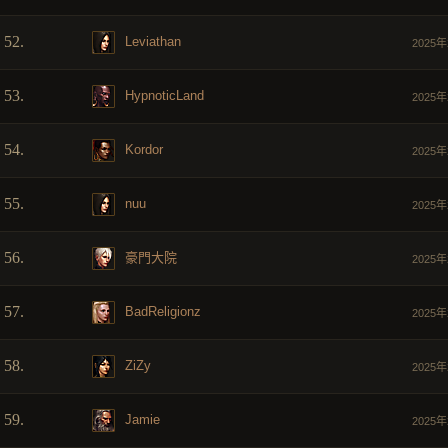
52.
Leviathan
2025年
53.
HypnoticLand
2025年
54.
Kordor
2025年
55.
nuu
2025年
56.
豪門大院
2025年
57.
BadReligionz
2025年
58.
ZiZy
2025年
59.
Jamie
2025年