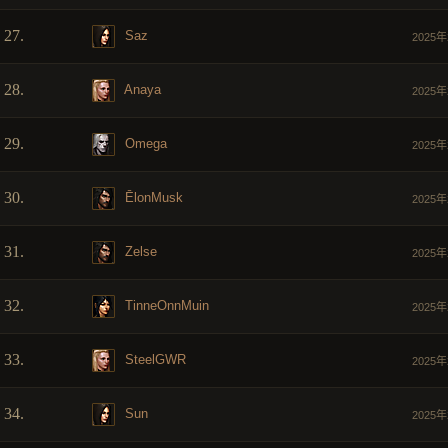
27.
Saz
2025年
28.
Anaya
2025年
29.
Omega
2025年
30.
ĒlonMusk
2025年
31.
Zelse
2025年
32.
TinneOnnMuin
2025年
33.
SteelGWR
2025年
34.
Sun
2025年