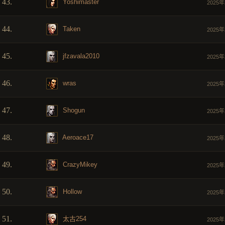
43.
Yoshimaster
2025年
44.
Taken
2025年
45.
jfzavala2010
2025年
46.
wras
2025年
47.
Shogun
2025年
48.
Aeroace17
2025年
49.
CrazyMikey
2025年
50.
Hollow
2025年
51.
太古254
2025年