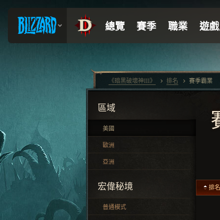
《暗黑破壞神III》
排名
賽季霸業
區域
美國
歐洲
亞洲
宏偉秘境
排
普通模式