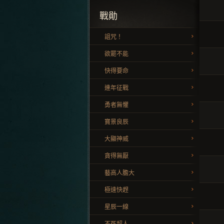
戰勛
詛咒！
欲罷不能
快得要命
連年征戰
勇者無懼
寶景良辰
大顯神威
貪得無厭
藝高人膽大
極速快趕
星辰一線