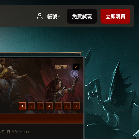
瞭解賽季
1
2
3
4
5
6
7
2月1日 上午7:19:11