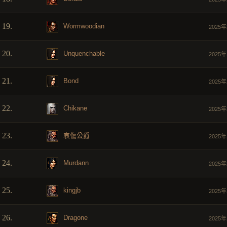
19.
Wormwoodian
2025年
20.
Unquenchable
2025年
21.
Bond
2025年
22.
Chikane
2025年
23.
哀傷公爵
2025年
24.
Murdann
2025年
25.
kingjb
2025年
26.
Dragone
2025年