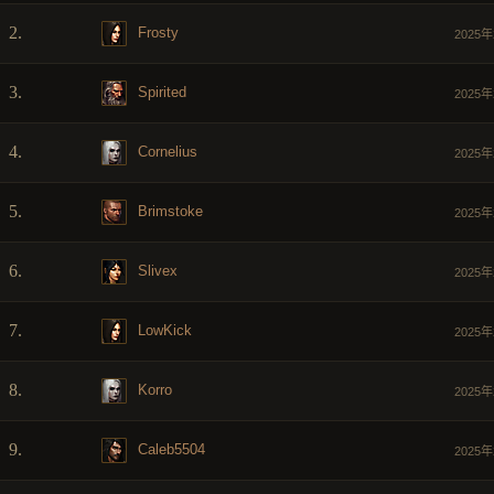
2.
Frosty
2025年
3.
Spirited
2025年
4.
Cornelius
2025年
5.
Brimstoke
2025年
6.
Slivex
2025年
7.
LowKick
2025年
8.
Korro
2025年
9.
Caleb5504
2025年