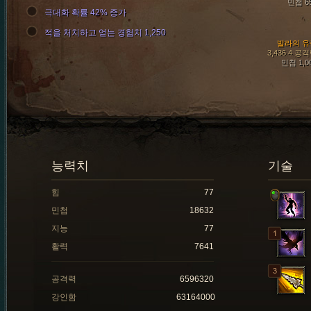
민첩 6
극대화 확률 42% 증가
적을 처치하고 얻는 경험치 1,250
발라의 유
3,436.4 공
민첩 1,0
능력치
기술
힘
77
민첩
18632
지능
77
활력
7641
공격력
6596320
강인함
63164000