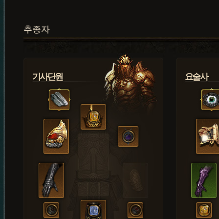
추종자
기사단원
요술사