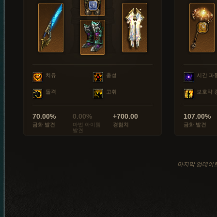
치유
충성
시간 파
돌격
고취
보호막 
70.00%
0.00%
+700.00
107.00%
금화 발견
마법 아이템
경험치
금화 발견
발견
마지막 업데이트: 