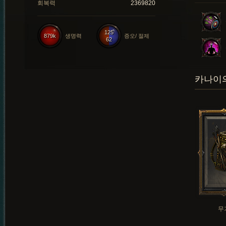
회복력
2369820
125
879k
생명력
증오/ 절제
62
카나이의
무