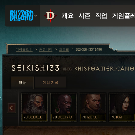
디아블로 III
커뮤니티
프로필
SEIKISHI33#1496
SEIKISHI33
HISPOAMERICANO
#1496
영웅
게임 기록
70
BELKEL
70
DELIRIO
70
IZUKU
70
KAIT