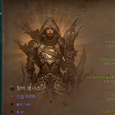
기계 견
민첩 6
아연도금 조
민첩 1,4
가스 동력 인공 팔보호
민첩 1,0
장비 보너스
집
민첩 9,895
민첩 5
활력 7,494
도굴꾼 바
홈 (0)