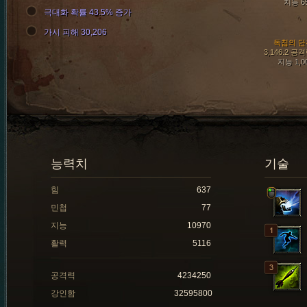
지능 6
극대화 확률 43.5% 증가
가시 피해 30,206
독침의 단
3,146.2 공
지능 1,0
능력치
기술
힘
637
민첩
77
지능
10970
활력
5116
공격력
4234250
강인함
32595800