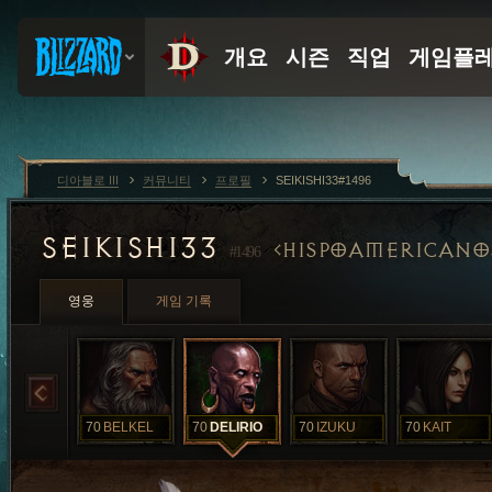
디아블로 III
커뮤니티
프로필
SEIKISHI33#1496
SEIKISHI33
HISPOAMERICANO
#1496
영웅
게임 기록
70
BELKEL
70
DELIRIO
70
IZUKU
70
KAIT