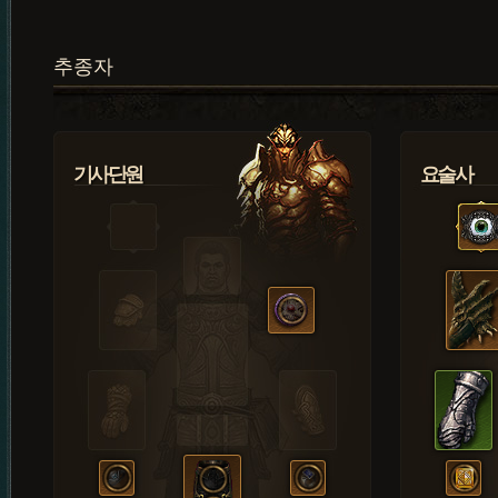
추종자
기사단원
요술사