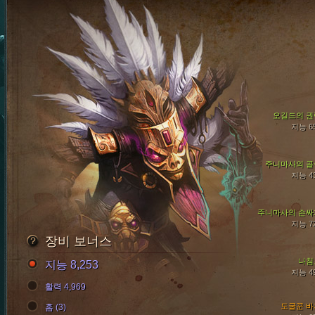
오길드의 권
지능 6
주니마사의 골
지능 4
주니마사의 손싸
지능 7
장비 보너스
나침
지능 8,253
지능 4
활력 4,969
도굴꾼 바
홈 (3)