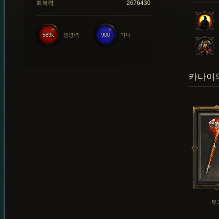
회복력
2676430
589k
생명력
900
마나
카나이의
무