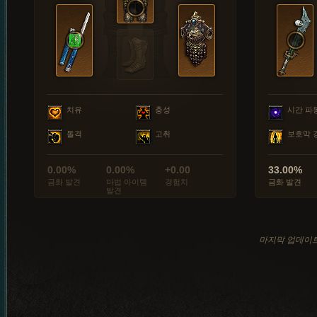
치유
충성
시간 파
돌격
고취
보호막 
0.00%
0.00%
+0.00
33.00%
금화 발견
마법 아이템
경험치
금화 발견
발견
마지막 업데이트: 