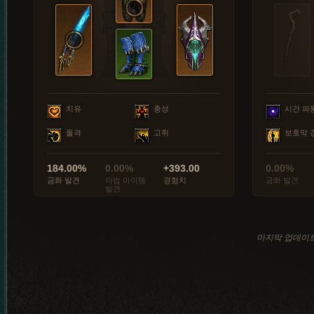
치유
충성
시간 파
돌격
고취
보호막 
184.00%
0.00%
+393.00
0.00%
금화 발견
마법 아이템
경험치
금화 발견
발견
마지막 업데이트: 