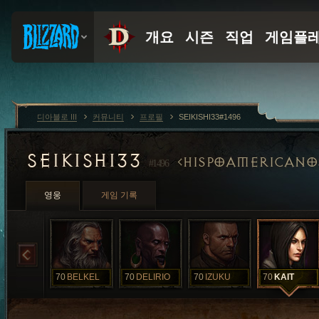
디아블로 III
커뮤니티
프로필
SEIKISHI33#1496
SEIKISHI33
HISPOAMERICANO
#1496
영웅
게임 기록
70
BELKEL
70
DELIRIO
70
IZUKU
70
KAIT