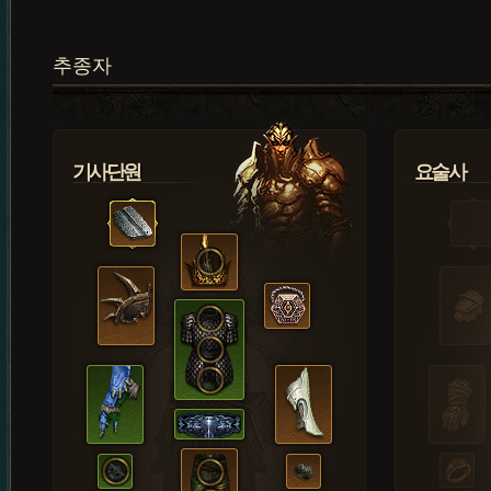
추종자
기사단원
요술사