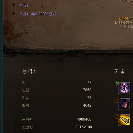
민첩 1,2
홈 (2)
극대화 피해 280% 증가
발라의 유
3,436.4 공
민첩 1,0
능력치
기술
힘
77
민첩
17868
지능
77
활력
4642
공격력
4989460
강인함
33152100