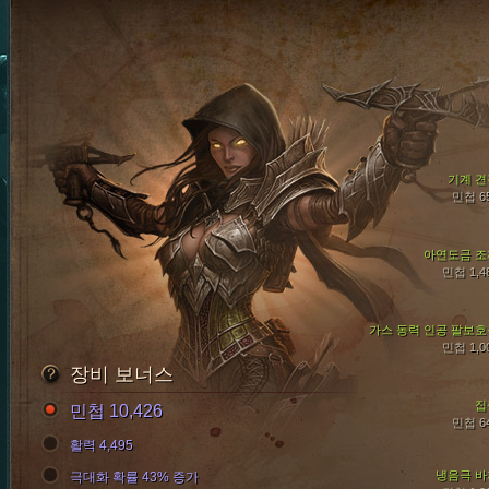
기계 견
민첩 6
아연도금 조
민첩 1,4
가스 동력 인공 팔보호
민첩 1,0
장비 보너스
집
민첩 10,426
민첩 6
활력 4,495
냉음극 바
극대화 확률 43% 증가