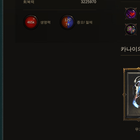
회복력
3225970
125
465k
생명력
증오/ 절제
74
카나이의
무