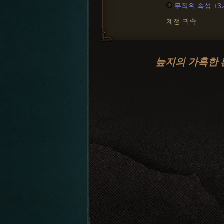
무작위 속성 +
계정 귀속
늪지의 가혹한 