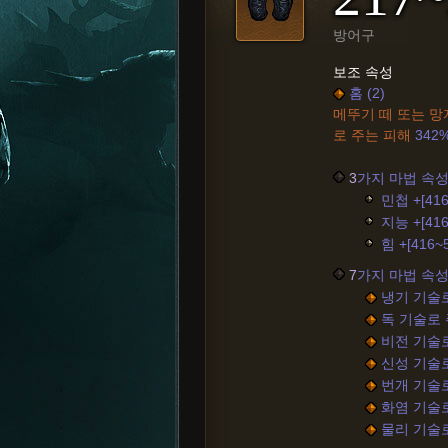
방어구
보조 속성
홈 (2)
메뚜기 떼 또는 망
로 주는 피해
342
3
가지 마법 속성
민첩 +[416
지능 +[416
힘 +[416~
7
가지 마법 속성
냉기 기술로
독 기술로 주
비전 기술로
신성 기술로
번개 기술로
화염 기술로
물리 기술로