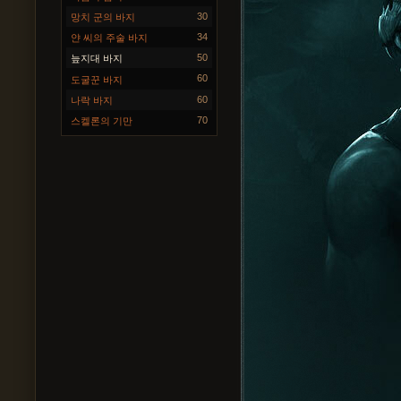
30
망치 군의 바지
34
얀 씨의 주술 바지
50
늪지대 바지
60
도굴꾼 바지
60
나락 바지
70
스켈론의 기만