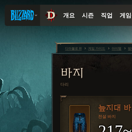
디아블로 III
게임 가이드
아이템
방
바지
다리
늪지대 바
전설 바지
217~