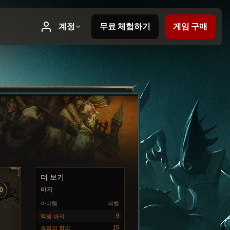
더 보기
바지
0
아이템
레벨
9
역병 바지
15
죽음의 합의