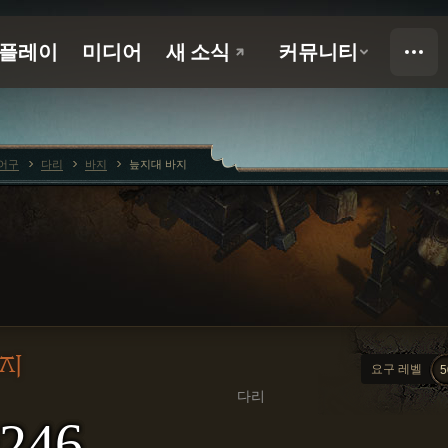
어구
다리
바지
늪지대 바지
지
요구 레벨
5
다리
246