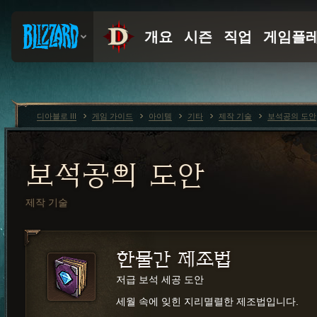
디아블로 III
게임 가이드
아이템
기타
제작 기술
보석공의 도안
보석공의 도안
제작 기술
한물간 제조법
저급 보석 세공 도안
세월 속에 잊힌 지리멸렬한 제조법입니다.