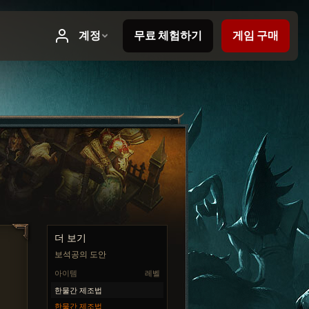
더 보기
보석공의 도안
아이템
레벨
한물간 제조법
한물간 제조법