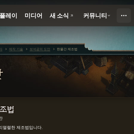
타
제작 기술
보석공의 도안
한물간 제조법
안
제조법
안
지리멸렬한 제조법입니다.