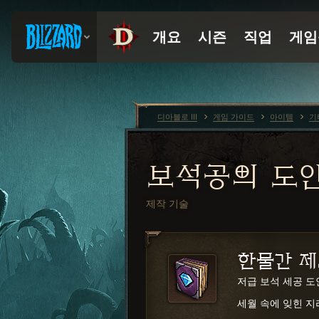
디아블로 III
게임 가이드
아이템
기
보석공의 도
제작 기술
한물간 
저급 보석 세공 도
세월 속에 잊힌 