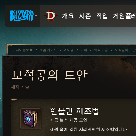
디아블로 III
게임 가이드
아이템
기타
제작 기술
보석공의 도안
보석공의 도안
제작 기술
한물간 제조법
저급 보석 세공 도안
세월 속에 잊힌 지리멸렬한 제조법입니다.