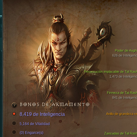
Poder de Aughi
626 de Inteligenc
Persecución implacable de Tal Ras
1,473 de Inteligenc
Firmeza de Tal Ras
841 de Inteligenc
BONOS DE ARMAMENTO
8,419 de Inteligencia
Anillo de grandeza re
5,164 de Vitalidad
(0) Engarce(s)
Zancadas de Tal Ras