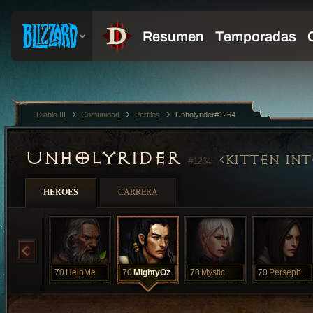
Diablo III
Comunidad
Perfiles
Unholyrider#1264
UNHOLYRIDER
KITTEN IN
#1264
HÉROES
CARRERA
70
HelpMe
70
MightyOz
70
Mystic
70
Persephone