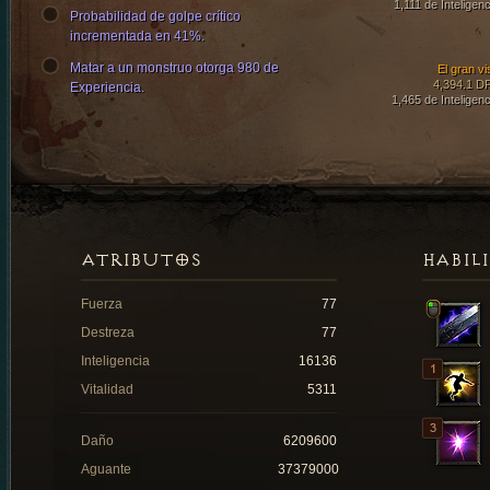
1,111 de Inteligenc
Probabilidad de golpe crítico
incrementada en 41%.
Matar a un monstruo otorga 980 de
El gran vi
4,394.1 D
Experiencia.
1,465 de Inteligenc
ATRIBUTOS
HABIL
Fuerza
77
Destreza
77
Inteligencia
16136
Vitalidad
5311
Daño
6209600
Aguante
37379000