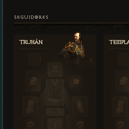
SEGUIDORES
Truhán
Templ