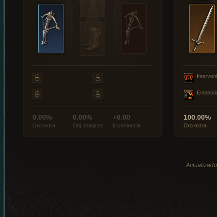
Interveni
Embesti
0.00%
0.00%
+0.00
100.00%
Oro extra
Obj. mágicos
Experiencia
Oro extra
Actualizado