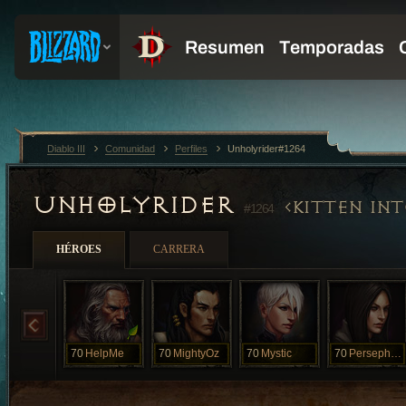
Diablo III
Comunidad
Perfiles
Unholyrider#1264
UNHOLYRIDER
KITTEN IN
#1264
HÉROES
CARRERA
70
HelpMe
70
MightyOz
70
Mystic
70
Persephone