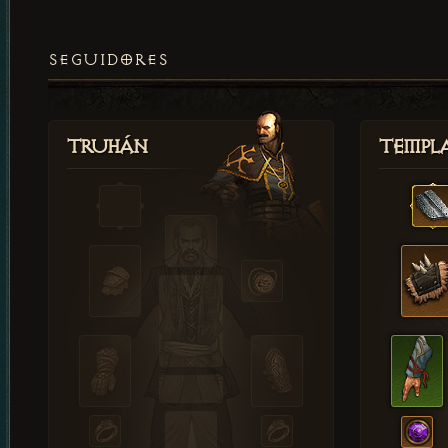
SEGUIDORES
Truhán
Templ