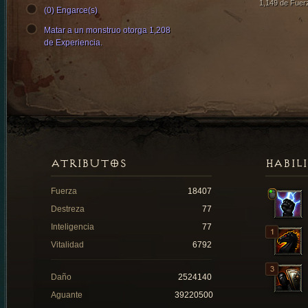
1,149 de Fuer
(0) Engarce(s)
Matar a un monstruo otorga 1,208
de Experiencia.
ATRIBUTOS
HABIL
Fuerza
18407
Destreza
77
Inteligencia
77
Vitalidad
6792
Daño
2524140
Aguante
39220500