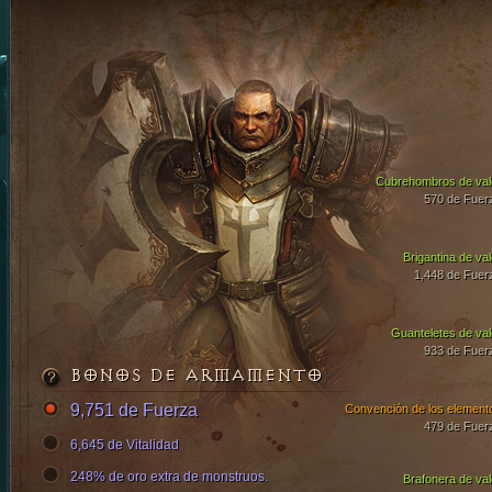
Cubrehombros de val
570 de Fuer
Brigantina de val
1,448 de Fuer
Guanteletes de val
933 de Fuer
BONOS DE ARMAMENTO
9,751 de Fuerza
Convención de los element
479 de Fuer
6,645 de Vitalidad
248% de oro extra de monstruos.
Brafonera de val