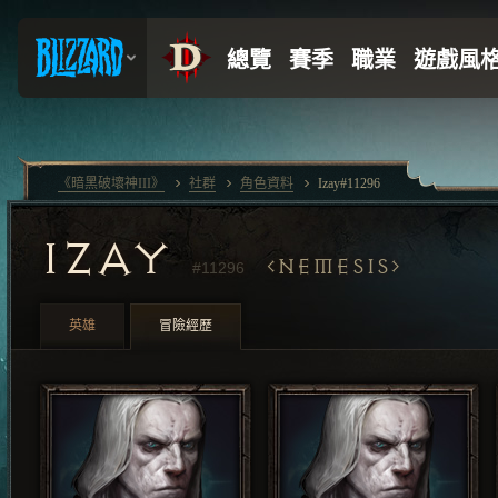
《暗黑破壞神III》
社群
角色資料
Izay#11296
IZAY
NEMESIS
#11296
英雄
冒險經歷