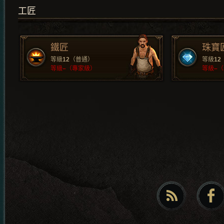
工匠
鐵匠
珠寶
等級
12
（普通）
等級
12
等級
–
（專家級）
等級
–
（