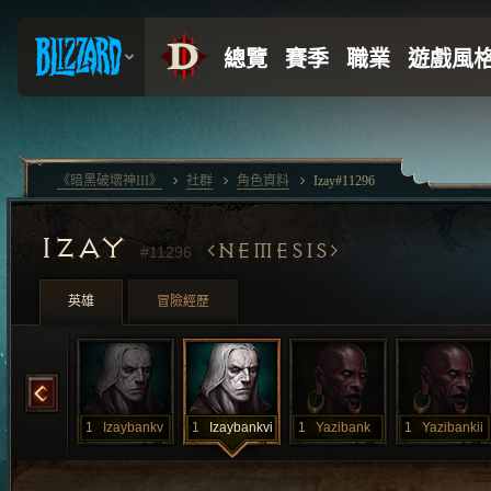
《暗黑破壞神III》
社群
角色資料
Izay#11296
IZAY
NEMESIS
#11296
英雄
冒險經歷
Izaybankiv
1
Izaybankv
1
Izaybankvi
1
Yazibank
1
Yazibankii