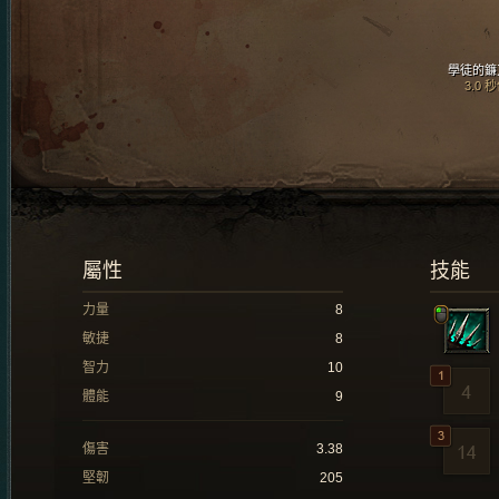
學徒的鐮
3.0 
屬性
技能
力量
8
敏捷
8
智力
10
體能
9
傷害
3.38
堅韌
205