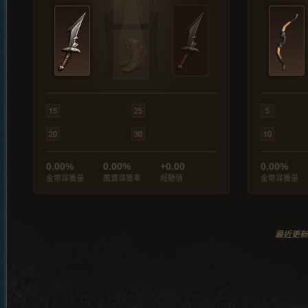
0.00%
0.00%
+0.00
0.00%
金幣尋獲量
魔寶尋獲率
經驗值
金幣尋獲量
最近更新於 