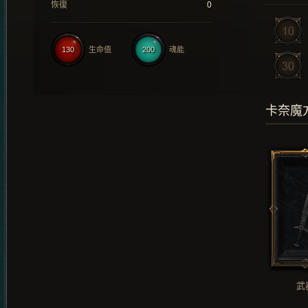
恢復
0
130
生命值
200
魂能
卡奈魔
武