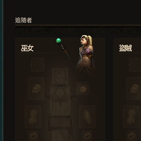
追隨者
巫女
盜賊