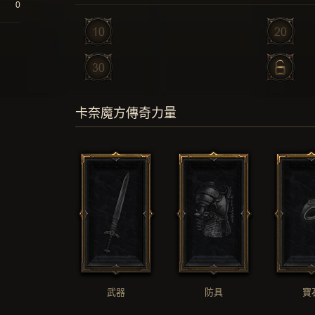
0
卡奈魔方傳奇力量
武器
防具
寶