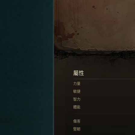
屬性
力量
敏捷
智力
體能
傷害
堅韌