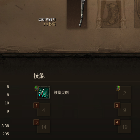
學徒的鐮刀
3.0 秒傷
技能
8
骸骨尖刺
8
10
9
3.38
205