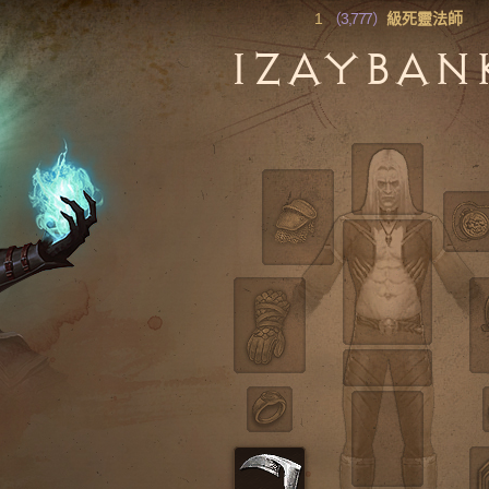
1
（3,777）
級死靈法師
IZAYBAN