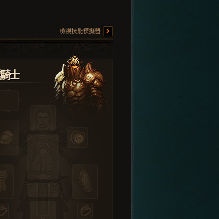
檢視技能模擬器
堂騎士