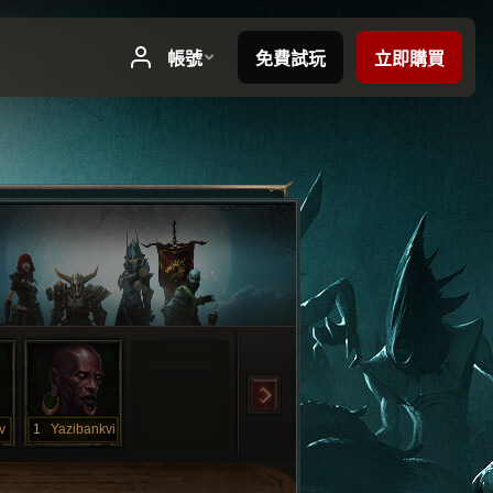
v
1
Yazibankvi