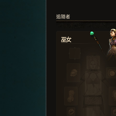
追隨者
巫女