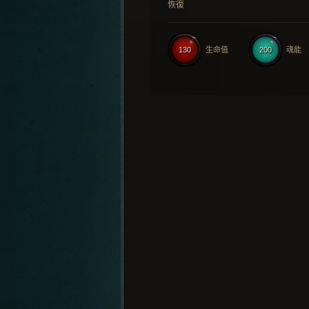
恢復
130
生命值
200
魂能