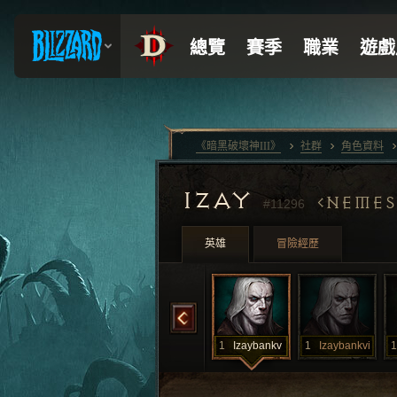
《暗黑破壞神III》
社群
角色資料
IZAY
NEMES
#11296
英雄
冒險經歷
ankii
1
Izaybankiii
1
Izaybankiv
1
Izaybankv
1
Izaybankvi
1