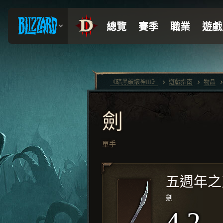
《暗黑破壞神III》
遊戲指南
物品
劍
單手
五週年之
劍
4.2