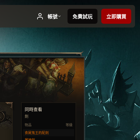
同時查看
1
劍
物品
等級
食屍鬼王的配劍