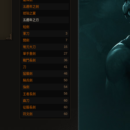
屠神劍
五週年之劍
琥珀之翼
五週年之刃
短劍
3
軍刀
7
闊劍
15
彎刃大刀
27
單手重劍
36
戰鬥長劍
41
刀
46
猛襲劍
50
騎兵劍
54
強劍
56
王者長劍
60
曲刀
60
征服長劍
60
符文劍