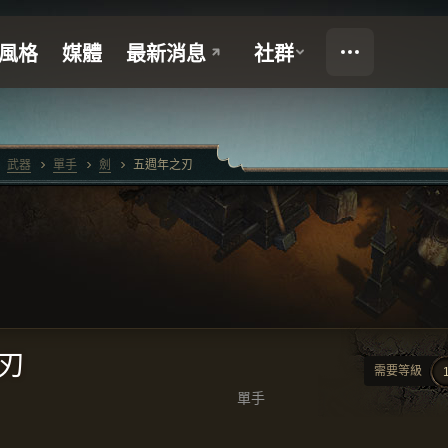
武器
單手
劍
五週年之刃
刃
需要等級
單手