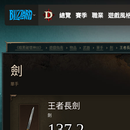
《暗黑破壞神III》
遊戲指南
物品
武器
單手
劍
王者長
劍
單手
王者長劍
劍
137.2