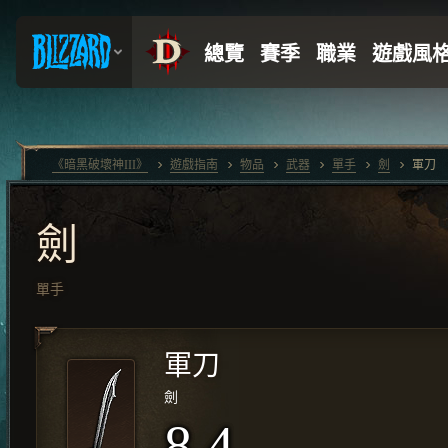
《暗黑破壞神III》
遊戲指南
物品
武器
單手
劍
軍刀
劍
單手
軍刀
劍
8.4