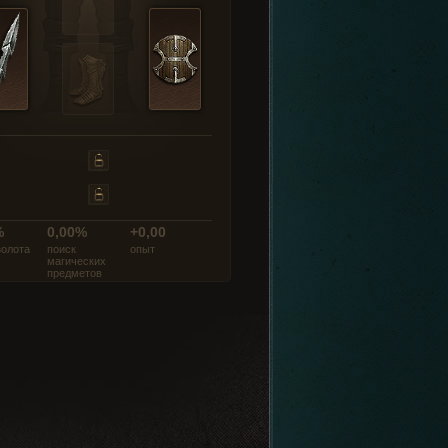
%
0,00%
+0,00
золота
поиск
опыт
магических
предметов