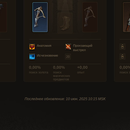
Анатомия
Пронзающий
выстрел
Исчезновение
0,00%
0,00%
+0,00
0,00
поиск золота
поиск
опыт
поиск 
магических
предметов
Последнее обновление: 10 июн. 2025 10:15 MSK