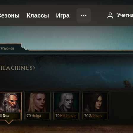
TER#2499
MACHINES
0
Dea
70
Helga
70
Kelthuzar
70
Saleem