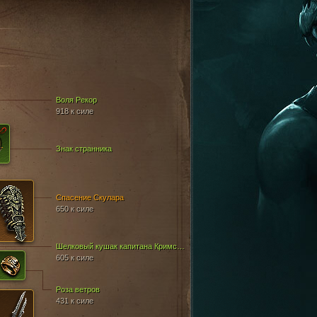
Воля Рекор
918 к силе
Знак странника
Спасение Скулара
650 к силе
Шелковый кушак капитана Кримсона
605 к силе
Роза ветров
431 к силе