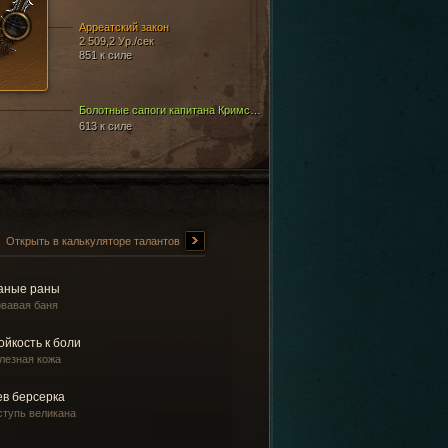
Арреатский закон
2 509,2 Ур./сек
851 к силе
Болотные сапоги капитана Кримсона
613 к силе
Открыть в калькуляторе талантов
аные раны
овавая баня
ойкость к боли
лезная кожа
ев берсерка
ступь великана