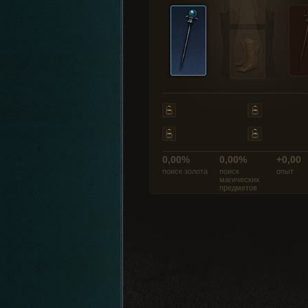
0,00%
0,00%
+0,00
поиск золота
поиск
опыт
магических
предметов