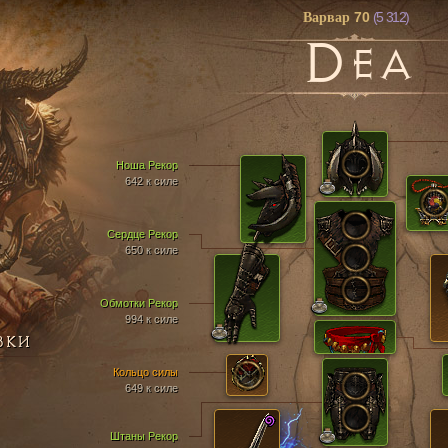
70
(5 312)
Варвар
D
EA
Ноша Рекор
642 к силе
Сердце Рекор
650 к силе
Обмотки Рекор
994 к силе
ВКИ
Кольцо силы
649 к силе
Штаны Рекор