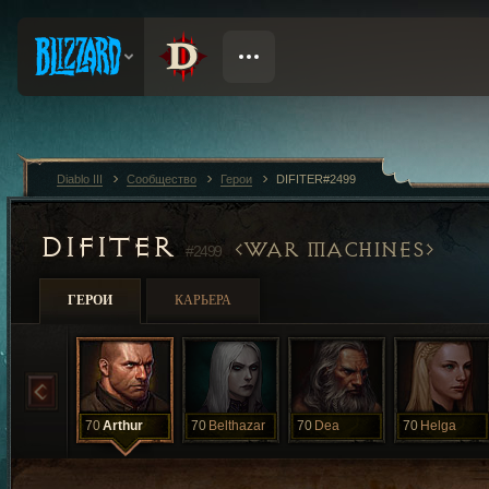
Diablo III
Сообщество
Герои
DIFITER#2499
DIFITER
WAR MACHINES
#2499
ГЕРОИ
КАРЬЕРА
70
Arthur
70
Belthazar
70
Dea
70
Helga