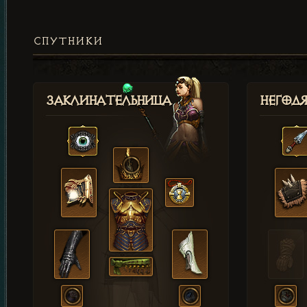
СПУТНИКИ
Заклинательница
Негод