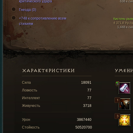
критического удара
638 к си
Гнезда (0)
+748 к сопротивлению всем
Кистень рыв
4 371,8 Ур./с
стихиям
1,448 к си
ХАРАКТЕРИСТИКИ
УМЕН
Сила
18091
Ловкость
77
Интеллект
77
Живучесть
3718
Урон
3867440
Стойкость
50520700