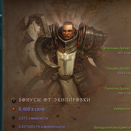
Наплечники Доблес
607 к си
Панцирь Доблес
629 к си
Перчатки Доблес
995 к си
БОНУСЫ ОТ ЭКИПИРОВКИ
9,468 к силе
Умереннос
3,571 к живучести
0.43*1001+% к вероятности
Выпад капитана Кримсо