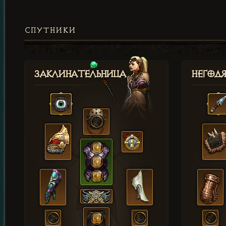
СПУТНИКИ
Заклинательница
Негод