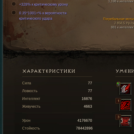
1,198 к интеллек
+328% к критическому урону
0.35*1001+% к вероятности
критического удара
Погребальная моты
2 858,5 Ур./с
881 к интеллек
ХАРАКТЕРИСТИКИ
УМЕН
Сила
77
Ловкость
77
Интеллект
16876
Живучесть
4663
Урон
4176670
Стойкость
78442896