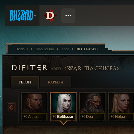
Diablo III
Сообщество
Герои
DIFITER#2499
DIFITER
WAR MACHINES
#2499
ГЕРОИ
КАРЬЕРА
70
Arthur
70
Belthazar
70
Dea
70
Helga