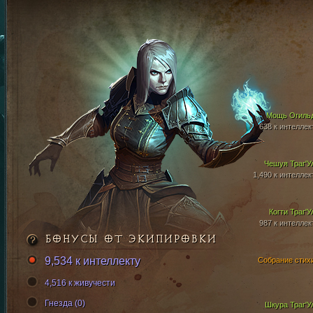
Мощь Огиль
638 к интеллек
Чешуя Траг'У
1,490 к интеллек
Когти Траг'У
987 к интеллек
БОНУСЫ ОТ ЭКИПИРОВКИ
9,534 к интеллекту
Собрание стих
4,516 к живучести
Гнезда (0)
Шкура Траг'У