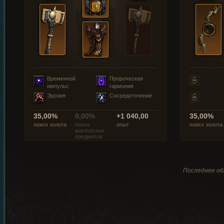
Временной
Пророческая
импульс
гармония
Эрозия
Сосредоточение
35,00%
0,00%
+1 040,00
35,00%
поиск золота
поиск
опыт
поиск золота
магических
предметов
Последнее обн