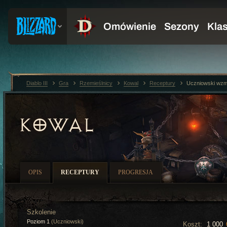
Diablo III
Gra
Rzemieślnicy
Kowal
Receptury
Uczniowski wzm
KOWAL
OPIS
RECEPTURY
PROGRESJA
Szkolenie
Poziom 1
(Uczniowski)
Koszt:
1 000