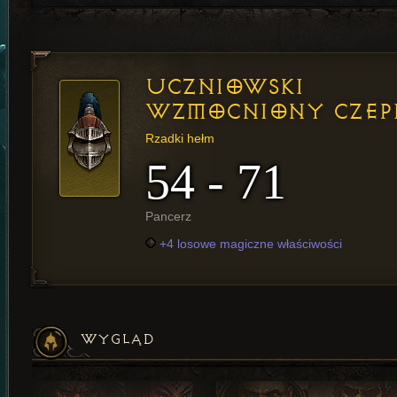
UCZNIOWSKI
WZMOCNIONY CZEP
Rzadki hełm
54 - 71
Pancerz
+4 losowe magiczne właściwości
WYGLĄD