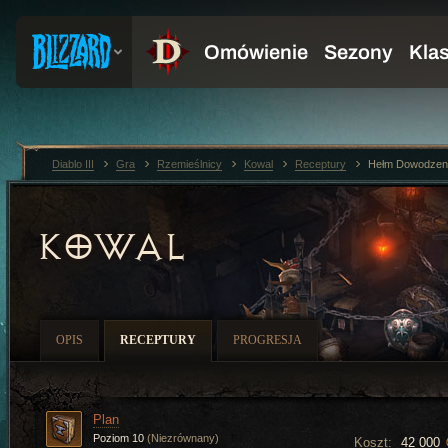
Diablo III
Gra
Rzemieślnicy
Kowal
Receptury
Hełm Dowodzen
KOWAL
OPIS
RECEPTURY
PROGRESJA
Plan
Poziom 10
(Niezrównany)
Koszt:
42 000