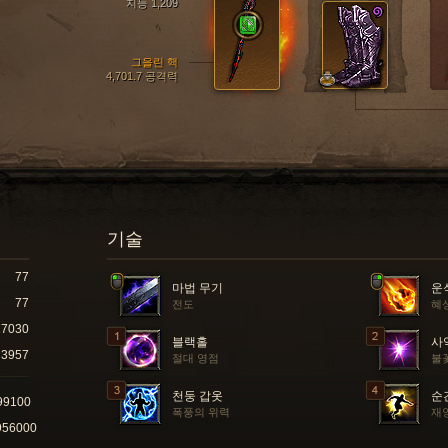
지능 1,209
그을린 핵
4,701.7 공격력
기술
77
마법 무기
운
77
전도
혜
17030
블랙홀
사
3957
절대 영점
불
천둥 갑옷
순
99100
폭풍의 위력
재
956000