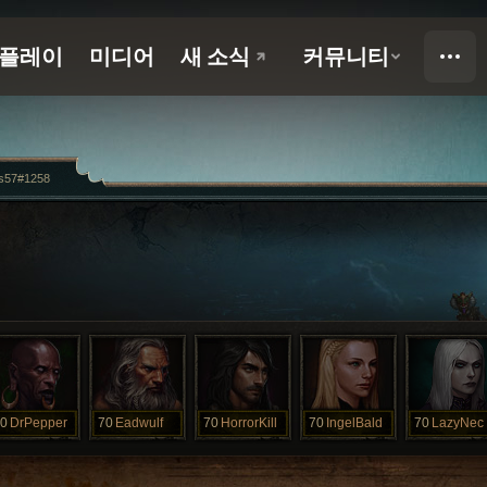
ls57#1258
0
DrPepper
70
Eadwulf
70
HorrorKill
70
IngelBald
70
LazyNec