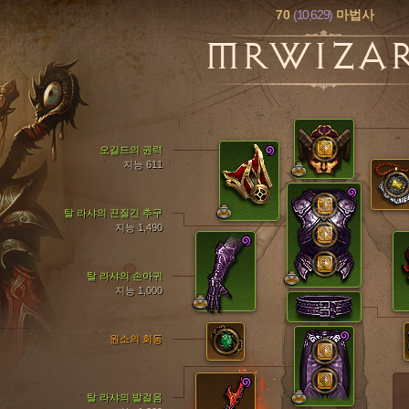
70
(10,629)
마법사
MRWIZA
오길드의 권력
지능 611
탈 라샤의 끈질긴 추구
지능 1,490
탈 라샤의 손아귀
지능 1,000
원소의 회동
탈 라샤의 발걸음