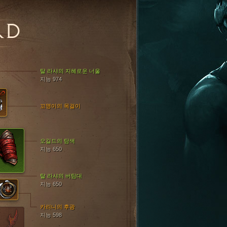
RD
탈 라샤의 지혜로운 너울
지능 974
꼬맹이의 목걸이
오길드의 탐색
지능 650
탈 라샤의 버팀대
지능 650
카리니의 후광
지능 598