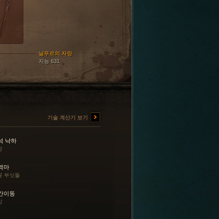
닐푸르의 자랑
지능 631
기술 계산기 보기
석 낙하
성
역마
꽃 부싯돌
간이동
앙