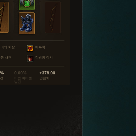
마비의 화살
해부학
관통 사격
한밤의 장막
0%
0.00%
+378.00
발견
마법 아이템
경험치
발견