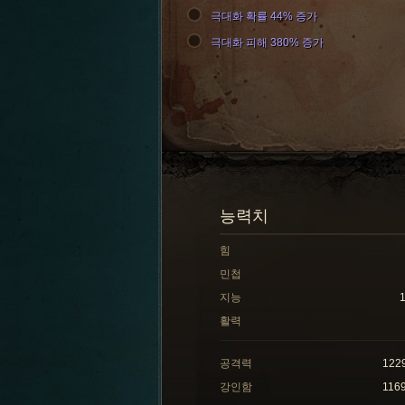
극대화 확률 44% 증가
극대화 피해 380% 증가
능력치
힘
민첩
지능
활력
공격력
122
강인함
116