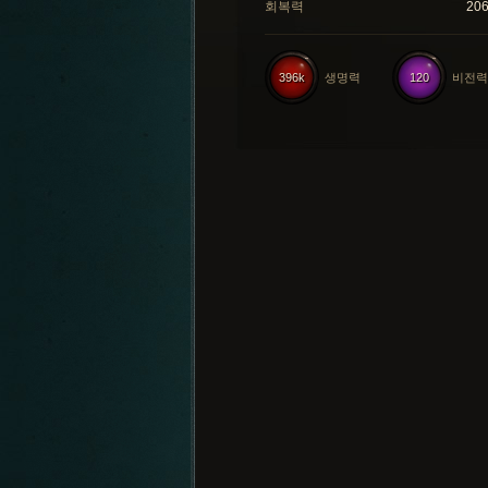
회복력
20
396k
생명력
120
비전력