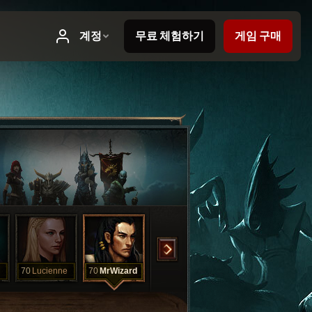
70
Lucienne
70
MrWizard
70
Nuala
70
Rainey
70