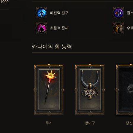
61000
비전력 갈구
원소
초월적 존재
수호
카나이의 함 능력
무기
방어구
장신