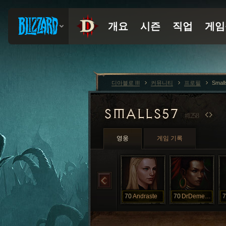
디아블로 III
커뮤니티
프로필
Smal
SMALLS57
#1258
영웅
게임 기록
70
Andraste
70
DrDemento
7