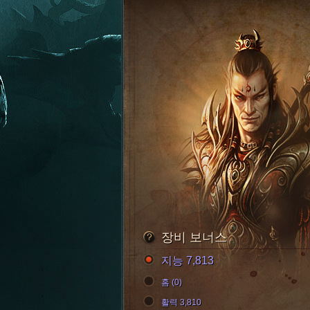
장비 보너스
지능 7,813
홈 (0)
활력 3,810