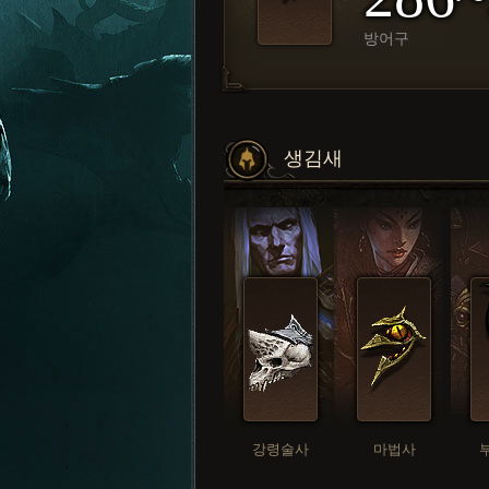
방어구
생김새
강령술사
마법사