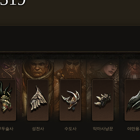
부두술사
성전사
수도사
악마사냥꾼
야만용