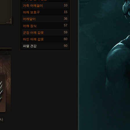
10
가죽 어깨걸이
15
어깨 보호구
36
어깨달이
57
어깨 장식
59
군장 어깨 갑옷
60
마인 어깨 갑옷
60
파멸 견갑
사