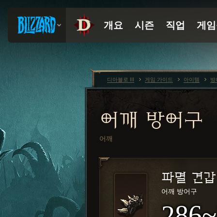
디아블로 III
게임 가이드
아이템
방
어깨 방어구
어깨
파멸 견갑
어깨 방어구
286~