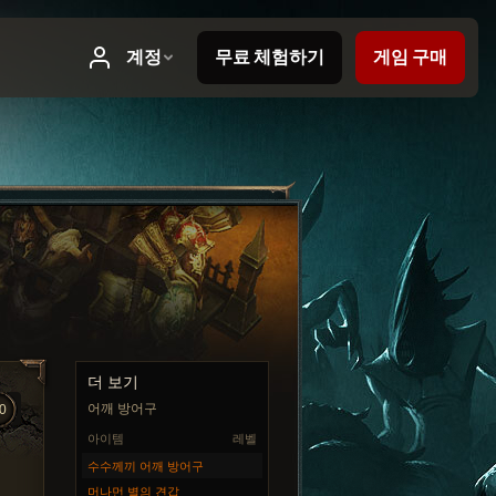
더 보기
어깨 방어구
0
아이템
레벨
수수께끼 어깨 방어구
머나먼 별의 견갑