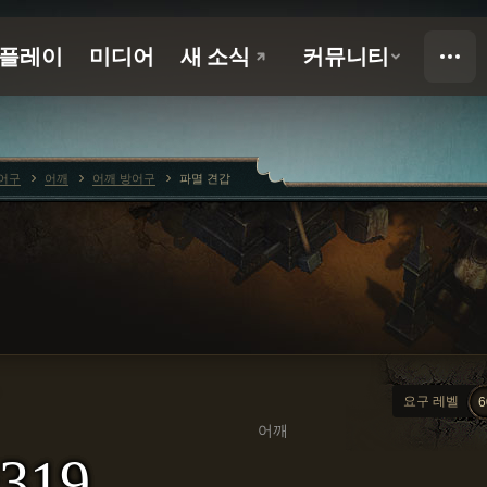
어구
어깨
어깨 방어구
파멸 견갑
요구 레벨
6
어깨
319