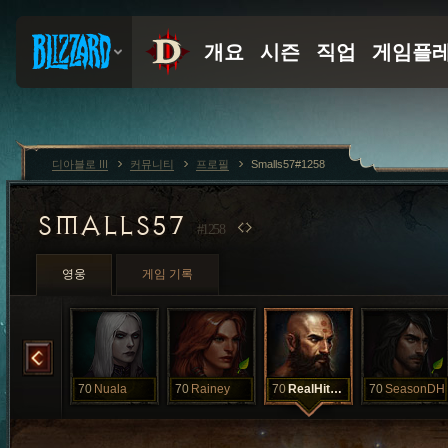
디아블로 III
커뮤니티
프로필
Smalls57#1258
SMALLS57
#1258
영웅
게임 기록
MrWizard
70
Nuala
70
Rainey
70
RealHitman
70
SeasonDH