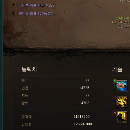
민첩 6
극대화 확률 40.5% 증가
극대화 피해 370% 증가
인나의 손
4,377.4 공
민첩 1,3
능력치
기술
힘
77
민첩
14725
지능
77
활력
4703
공격력
11017200
강인함
126687000