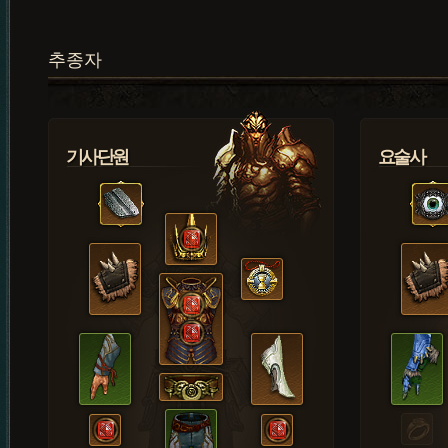
추종자
기사단원
요술사