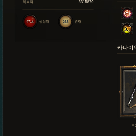
회복력
3315870
471k
생명력
263
혼령
카나이의
무