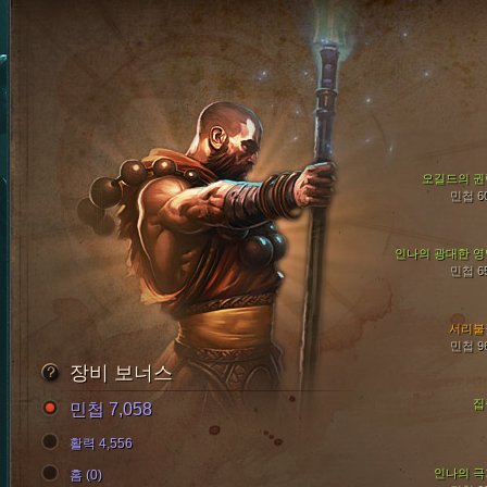
오길드의 권
민첩 6
인나의 광대한 영
민첩 6
서리불
민첩 9
장비 보너스
집
민첩 7,058
활력 4,556
인나의 극
홈 (0)