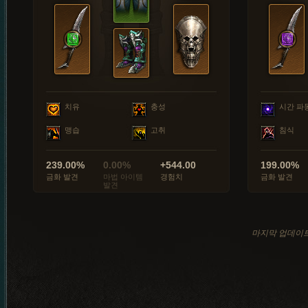
치유
충성
시간 파
맹습
고취
침식
239.00%
0.00%
+544.00
199.00%
금화 발견
마법 아이템
경험치
금화 발견
발견
마지막 업데이트: 