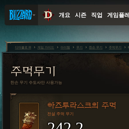
디아블로 III
게임 가이드
아이템
무기
한손 무기
주먹무기
주먹무기
한손 무기
수도사
만 사용가능
아즈투라스크의 주먹
전설 주먹 무기
242.2