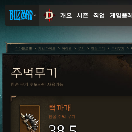
디아블로 III
게임 가이드
아이템
무기
한손 무기
주먹무기
주먹무기
한손 무기
수도사
만 사용가능
턱까개
전설 주먹 무기
38.5